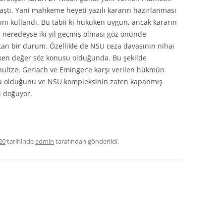
laştı. Yani mahkeme heyeti yazılı kararın hazırlanması
nı kullandı. Bu tabii ki hukuken uygun, ancak kararın
 neredeyse iki yıl geçmiş olması göz önünde
an bir durum. Özellikle de NSU ceza davasının nihai
ken değer söz konusu olduğunda. Bu şekilde
ltze, Gerlach ve Eminger’e karşı verilen hükmün
u olduğunu ve NSU kompleksinin zaten kapanmış
i doğuyor.
20
tarihinde
admin
tarafından gönderildi.