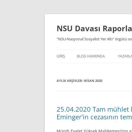
İçeriğe
atla
NSU Davası Raporlar
"NSU-Nasyonal Sosyalist Yer Altı" örgütü so
GIRIŞ
BLOG HAKKINDA
YAZARL
AYLIK ARŞIVLER:
NISAN 2020
25.04.2020 Tam mühlet b
Eminger’in cezasının tem
Münih Eyalet Yüksek Mahkemesi’nin ge