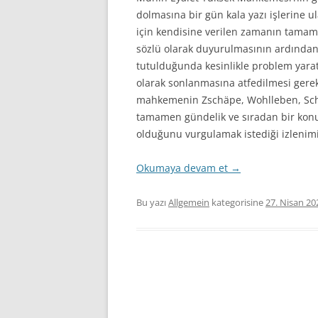
dolmasına bir gün kala yazı işlerine u
için kendisine verilen zamanın tamamı
sözlü olarak duyurulmasının ardından
tutulduğunda kesinlikle problem yarat
olarak sonlanmasına atfedilmesi gere
mahkemenin Zschäpe, Wohlleben, Schu
tamamen gündelik ve sıradan bir kon
olduğunu vurgulamak istediği izlenim
Okumaya devam et
→
Bu yazı
Allgemein
kategorisine
27. Nisan 20