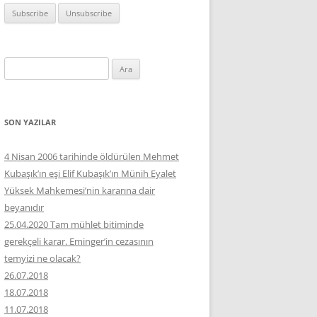
Arama:
SON YAZILAR
4 Nisan 2006 tarihinde öldürülen Mehmet
Kubaşık’ın eşi Elif Kubaşık’ın Münih Eyalet
Yüksek Mahkemesi’nin kararına dair
beyanıdır
25.04.2020 Tam mühlet bitiminde
gerekçeli karar. Eminger’in cezasının
temyizi ne olacak?
26.07.2018
18.07.2018
11.07.2018