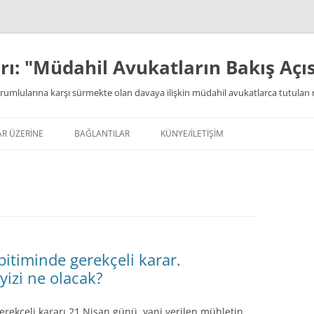
ı: "Müdahil Avukatların Bakış Açıs
rumlularına karşı sürmekte olan davaya ilişkin müdahil avukatlarca tutulan 
AR ÜZERİNE
BAĞLANTILAR
KÜNYE/İLETİŞİM
itiminde gerekçeli karar.
yizi ne olacak?
rekçeli kararı 21 Nisan günü, yani verilen mühletin