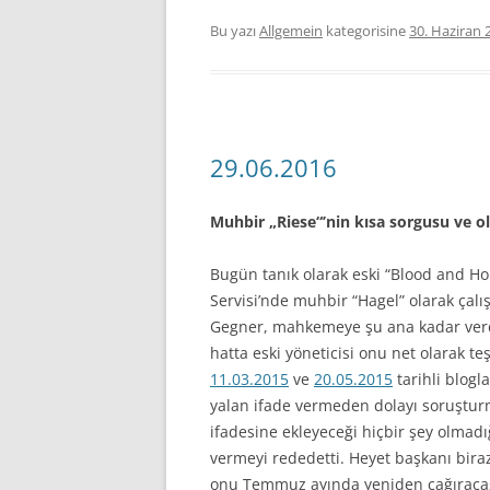
Bu yazı
Allgemein
kategorisine
30. Haziran 
29.06.2016
Muhbir „Riese“’nin kısa sorgusu ve 
Bugün tanık olarak eski “Blood and Hon
Servisi’nde muhbir “Hagel” olarak çal
Gegner, mahkemeye şu ana kadar verd
hatta eski yöneticisi onu net olarak t
11.03.2015
ve
20.05.2015
tarihli blogl
yalan ifade vermeden dolayı soruştur
ifadesine ekleyeceği hiçbir şey olmadı
vermeyi rededetti. Heyet başkanı biraz
onu Temmuz ayında yeniden çağıracağı