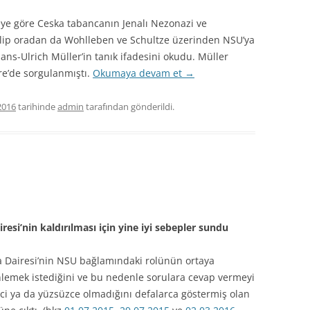
 göre Ceska tabancanın Jenalı Nezonazi ve
ilip oradan da Wohlleben ve Schultze üzerinden NSU’ya
ns-Ulrich Müller’in tanık ifadesini okudu. Müller
re’de sorgulanmıştı.
Okumaya devam et
→
2016
tarihinde
admin
tarafından gönderildi.
esi’nin kaldırılması için yine iyi sebepler sundu
 Dairesi’nin NSU bağlamındaki rolünün ortaya
nlemek istediğini ve bu nedenle sorulara cevap vermeyi
ici ya da yüzsüzce olmadığını defalarca göstermiş olan