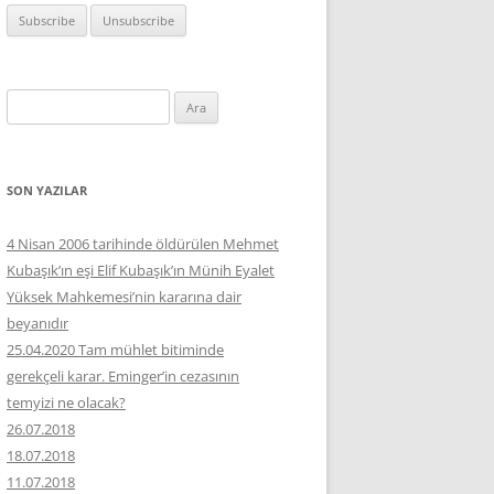
Arama:
SON YAZILAR
4 Nisan 2006 tarihinde öldürülen Mehmet
Kubaşık’ın eşi Elif Kubaşık’ın Münih Eyalet
Yüksek Mahkemesi’nin kararına dair
beyanıdır
25.04.2020 Tam mühlet bitiminde
gerekçeli karar. Eminger’in cezasının
temyizi ne olacak?
26.07.2018
18.07.2018
11.07.2018