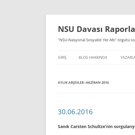
İçeriğe
atla
NSU Davası Raporlar
"NSU-Nasyonal Sosyalist Yer Altı" örgütü so
GIRIŞ
BLOG HAKKINDA
YAZARL
AYLIK ARŞIVLER:
HAZIRAN 2016
30.06.2016
Sanık Carsten Schultze’nin sorgularıyl