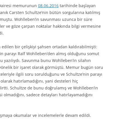
l Dairesi memurunun
08.06.2016
tarihinde başlayan
nık Carsten Schultze’nin bütün sorgularına katılmış
muştu. Wohlleben’in savunması uzunca bir süre
kiler ve göze çarpan noktalar hakkında bilgi vermesine
i.
 edilen bir çelişkiyi şahsen ortadan kaldırabilmişti:
için parayı Ralf Wohlleben’den almış olduğunu somut
u yazılıydı. Savunma bunu Wohlleben’in silahın
yönelik bir işaret olarak görmüştü. Memur bugün soru
leriyle ilgili soru sorulduğunu ve Schultze’nin parayı
olarak hatırlamadığını, yani desteleri hiç
irtti. Schultze de bunu doğrulamış ve Wohlleben’in
 olmadığını, sadece detayları hatırlayamadığını
şmaya okumalar ve incelemelerle devam edildi.