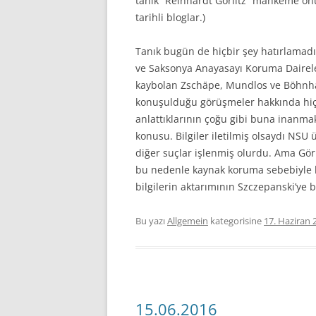
tanık “Reinhardt Görlitz” mahkeme önü
tarihli bloglar.)
Tanık bugün de hiçbir şey hatırlamad
ve Saksonya Anayasayı Koruma Dairele
kaybolan Zschäpe, Mundlos ve Böhnhard
konuşulduğu görüşmeler hakkında hiç
anlattıklarının çoğu gibi buna inanmak 
konusu. Bilgiler iletilmiş olsaydı NSU 
diğer suçlar işlenmiş olurdu. Ama Gö
bu nedenle kaynak koruma sebebiyle b
bilgilerin aktarımının Szczepanski’ye bir
Bu yazı
Allgemein
kategorisine
17. Haziran 
15.06.2016