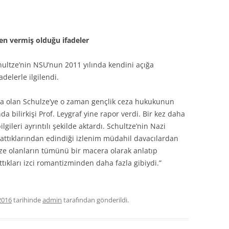
en vermiş olduğu ifadeler
ltze’nin NSU’nun 2011 yılında kendini açığa
delerle ilgilendi.
a olan Schulze’ye o zaman gençlik ceza hukukunun
bilirkişi Prof. Leygraf yine rapor verdi. Bir kez daha
gileri ayrıntılı şekilde aktardı. Schultze’nin Nazi
lattıklarından edindiği izlenim müdahil davacılardan
ze olanların tümünü bir macera olarak anlatıp
attıkları izci romantizminden daha fazla gibiydi.”
2016
tarihinde
admin
tarafından gönderildi.