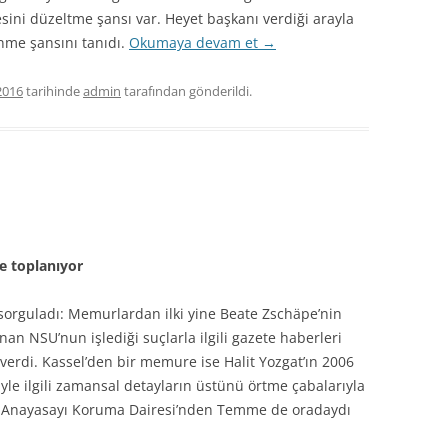
sini düzeltme şansı var. Heyet başkanı verdiği arayla
nme şansını tanıdı.
Okumaya devam et
→
2016
tarihinde
admin
tarafından gönderildi.
le toplanıyor
rguladı: Memurlardan ilki yine Beate Zschäpe’nin
nan NSU’nun işlediği suçlarla ilgili gazete haberleri
e verdi. Kassel’den bir memure ise Halit Yozgat’ın 2006
yle ilgili zamansal detayların üstünü örtme çabalarıyla
ında Anayasayı Koruma Dairesi’nden Temme de oradaydı