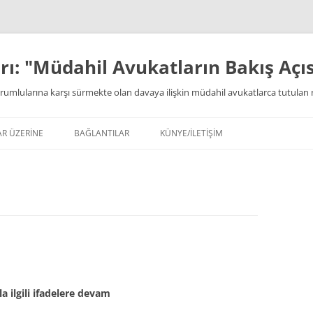
ı: "Müdahil Avukatların Bakış Açıs
rumlularına karşı sürmekte olan davaya ilişkin müdahil avukatlarca tutulan 
AR ÜZERİNE
BAĞLANTILAR
KÜNYE/İLETİŞİM
a ilgili ifadelere devam