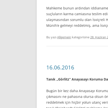
Mahkeme bunun ardından iddianameye
suçluların karma camiasına teslim ed
ulaşmasından sorumlu olan İsviçreli Ha
Münih’e gelmeyi reddetmiş, ama İsviç
Bu yazı
Allgemein
kategorisine
28. Haziran 
16.06.2016
Tanık „Görlitz“ Anayasayı Koruma Dair
Bugün bir kez daha Anayasayı Koruma
çıkmasını ne pahasına olursa olsun ö
reddetmek için hiçbir yolun utanç ver