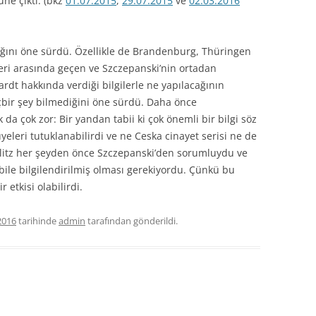
ne çıktı. (bkz
01.07.2015
,
29.07.2015
ve
02.03.2016
ığını öne sürdü. Özellikle de Brandenburg, Thüringen
ri arasında geçen ve Szczepanski’nin ortadan
t hakkında verdiği bilgilerle ne yapılacağının
bir şey bilmediğini öne sürdü. Daha önce
da çok zor: Bir yandan tabii ki çok önemli bir bilgi söz
üyeleri tutuklanabilirdi ve ne Ceska cinayet serisi ne de
rlitz her şeyden önce Szczepanski’den sorumluydu ve
ile bilgilendirilmiş olması gerekiyordu. Çünkü bu
 etkisi olabilirdi.
2016
tarihinde
admin
tarafından gönderildi.