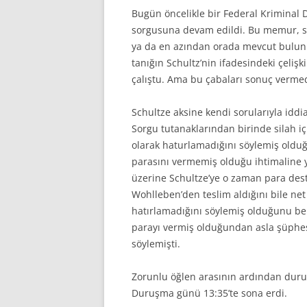
Bugün öncelikle bir Federal Krimina
sorgusuna devam edildi. Bu memur, sa
ya da en azından orada mevcut bulun
tanığın Schultz’nin ifadesindeki çeliş
çalıştu. Ama bu çabaları sonuç vermed
Schultze aksine kendi sorularıyla iddia
Sorgu tutanaklarından birinde silah 
olarak haturlamadığını söylemiş olduğ
parasını vermemiş olduğu ihtimaline 
üzerine Schultze’ye o zaman para deste
Wohlleben’den teslim aldığını bile net 
hatırlamadığını söylemiş olduğunu bel
parayı vermiş olduğundan asla şüphesi
söylemişti.
Zorunlu öğlen arasının ardından duru
Duruşma günü 13:35’te sona erdi.