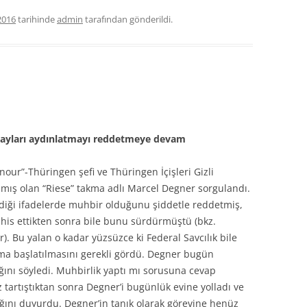
2016
tarihinde
admin
tarafından gönderildi.
olayları aydınlatmayı reddetmeye devam
our”-Thüringen şefi ve Thüringen İçişleri Gizli
ışmış olan “Riese” takma adlı Marcel Degner sorgulandı.
iği ifadelerde muhbir olduğunu şiddetle reddetmiş,
eşhis ettikten sonra bile bunu sürdürmüştü (bkz.
ar). Bu yalan o kadar yüzsüzce ki Federal Savcılık bile
ma başlatılmasını gerekli gördü. Degner bugün
ğını söyledi. Muhbirlik yaptı mı sorusuna cevap
 tartıştıktan sonra Degner’i bugünlük evine yolladı ve
nı duyurdu. Degner’in tanık olarak görevine henüz