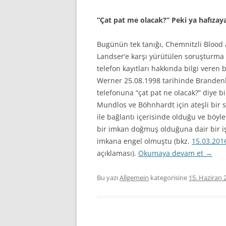
“Çat pat me olacak?” Peki ya hafızay
Bugünün tek tanığı, Chemnitzli Blood
Landser’e karşı yürütülen soruşturma
telefon kayıtları hakkında bilgi veren 
Werner 25.08.1998 tarihinde Brandenb
telefonuna “çat pat ne olacak?” diye b
Mundlos ve Böhnhardt için ateşli bir 
ile bağlantı içerisinde olduğu ve böyle
bir imkan doğmuş olduğuna dair bir i
imkana engel olmuştu (bkz.
15.03.201
açıklaması).
Okumaya devam et
→
Bu yazı
Allgemein
kategorisine
15. Haziran 