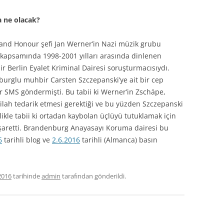
a ne olacak?
 and Honour şefi Jan Werner’in Nazi müzik grubu
 kapsamında 1998-2001 yılları arasında dinlenen
bir Berlin Eyalet Kriminal Dairesi soruşturmacısıydı.
urglu muhbir Carsten Szczepanski’ye ait bir cep
ir SMS göndermişti. Bu tabii ki Werner’in Zschäpe,
silah tedarik etmesi gerektiği ve bu yüzden Szczepanski
likle tabii ki ortadan kaybolan üçlüyü tutuklamak için
şaretti. Brandenburg Anayasayı Koruma dairesi bu
6
tarihli blog ve
2.6.2016
tarihli (Almanca) basın
2016
tarihinde
admin
tarafından gönderildi.