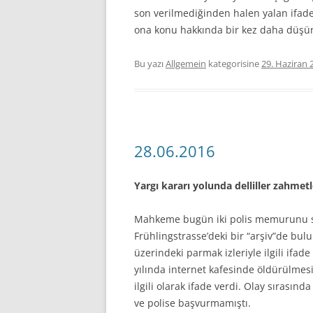
son verilmediğinden halen yalan ifade
ona konu hakkında bir kez daha düşü
Bu yazı
Allgemein
kategorisine
29. Haziran 
28.06.2016
Yargı kararı yolunda delliller zahmet
Mahkeme bugün iki polis memurunu so
Frühlingstrasse’deki bir “arşiv”de bulu
üzerindeki parmak izleriyle ilgili ifad
yılında internet kafesinde öldürülmesi
ilgili olarak ifade verdi. Olay sıras
ve polise başvurmamıştı.