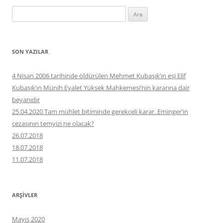
Arama:
SON YAZILAR
4 Nisan 2006 tarihinde öldürülen Mehmet Kubaşık’ın eşi Elif
Kubaşık’ın Münih Eyalet Yüksek Mahkemesi’nin kararına dair
beyanıdır
25.04.2020 Tam mühlet bitiminde gerekçeli karar. Eminger’in
cezasının temyizi ne olacak?
26.07.2018
18.07.2018
11.07.2018
ARŞIVLER
Mayıs 2020