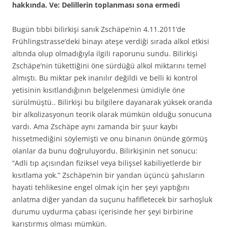
hakkında. Ve: Delillerin toplanması sona ermedi
Bugün tıbbi bilirkişi sanık Zschäpe’nin 4.11.2011’de
Frühlingstrasse’deki binayı ateşe verdiği sırada alkol etkisi
altında olup olmadığıyla ilgili raporunu sundu. Bilirkişi
Zschäpe’nin tükettiğini öne sürdüğü alkol miktarını temel
almıştı. Bu miktar pek inanılır değildi ve belli ki kontrol
yetisinin kısıtlandığının belgelenmesi ümidiyle öne
sürülmüştü.. Bilirkişi bu bilgilere dayanarak yüksek oranda
bir alkolizasyonun teorik olarak mümkün olduğu sonucuna
vardı. Ama Zschäpe aynı zamanda bir şuur kaybı
hissetmediğini söylemişti ve onu binanın önünde görmüş
olanlar da bunu doğruluyordu. Bilirkişinin net sonucu:
“Adli tıp açısından fiziksel veya bilişsel kabiliyetlerde bir
kısıtlama yok.” Zschäpe’nin bir yandan üçüncü şahısların
hayati tehlikesine engel olmak için her şeyi yaptığını
anlatma diğer yandan da suçunu hafifletecek bir sarhoşluk
durumu uydurma çabası içerisinde her şeyi birbirine
karıştırmış olması mümkün.