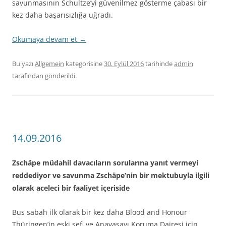
savunmasının Schultze’yi güvenilmez gösterme çabası bir
kez daha başarısızlığa uğradı.
Okumaya devam et
→
Bu yazı
Allgemein
kategorisine
30. Eylül 2016
tarihinde
admin
tarafından gönderildi.
14.09.2016
Zschäpe müdahil davacıların sorularına yanıt vermeyi
reddediyor ve savunma Zschäpe’nin bir mektubuyla ilgili
olarak aceleci bir faaliyet içeriside
Bus sabah ilk olarak bir kez daha Blood and Honour
Thüringen’in eski şefi ve Anayasayı Koruma Dairesi için