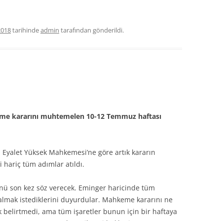
2018
tarihinde
admin
tarafından gönderildi.
me kararını muhtemelen 10-12 Temmuz haftası
 Eyalet Yüksek Mahkemesi’ne göre artık kararın
i hariç tüm adımlar atıldı.
ü son kez söz verecek. Eminger haricinde tüm
z almak istediklerini duyurdular. Mahkeme kararını ne
 belirtmedi, ama tüm işaretler bunun için bir haftaya