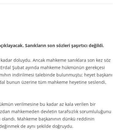
klayacak. Sanıkların son sözleri şaşırtıcı değildi.
na kadar doluydu. Ancak mahkeme sanıklara son kez söz
i: Erdal Şubat ayında mahkeme hükmünün gerekçesi
ıhın indirilmesi talebinde bulunmuştu; heyet başkanı
rdal bunun üzerine tüm mahkeme heyetine seslendi,
ükmün verilmesine bu kadar az kala verilen bir
ımızdan mahkemeden devletin tarafsızlık sorumluluğunu
ru olandı. Mahkeme başkanının dünkü reddinin
değinmek de aynı şekilde doğruydu.