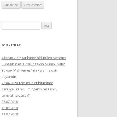
Arama:
SON YAZILAR
4 Nisan 2006 tarihinde öldürülen Mehmet
Kubaşık’ın eşi Elif Kubaşık’ın Münih Eyalet
Yüksek Mahkemesi’nin kararına dair
beyanıdır
25.04.2020 Tam mühlet bitiminde
gerekçeli karar. Eminger’in cezasının
temyizi ne olacak?
26.07.2018
18.07.2018
11.07.2018