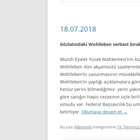
18.07.2018
Gözlatındaki Wohlleben serbest bırak
Münih Eyalet Yüsek Mahkemesi’nin bu
Wohlleben dün akşamüstü saatlerinde g
Wohlleben’in savunmasının müvekkiller
Wohlleben’in yaptığı açıklamalara gör
henüz yerini bilmediğimiz- yerin yakın
göre sanığın hapis cezasının üçte birli
umudu var. Federal Başsavcılık bu um
belirtiyor.
Okumaya devam et
→
Bu yazı
Allgemein
kategorisine
19. Temmuz