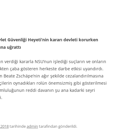
t Güvenliği Heyeti’nin kararı devleti korurken
ına uğrattı
verdiği kararla NSU’nun işlediği suçların ve onların
ekten çaba gösteren herkeste darbe etkisi uyandırdı.
ın Beate Zschäpe’nin ağır şekilde cezalandırılmasına
lerin oynadıkları rolün önemsizmiş gibi gösterilmesi
umluluğunun reddi davanın şu ana kadarki seyri
i.
 2018
tarihinde
admin
tarafından gönderildi.