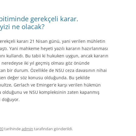
itiminde gerekçeli karar.
yizi ne olacak?
rekçeli kararı 21 Nisan günü, yani verilen mühletin
laştı. Yani mahkeme heyeti yazılı kararın hazırlanması
nı kullandı. Bu tabii ki hukuken uygun, ancak kararın
 neredeyse iki yıl geçmiş olması göz önünde
an bir durum. Özellikle de NSU ceza davasının nihai
ken değer söz konusu olduğunda. Bu şekilde
ltze, Gerlach ve Eminger’e karşı verilen hükmün
u olduğunu ve NSU kompleksinin zaten kapanmış
i doğuyor.
20
tarihinde
admin
tarafından gönderildi.