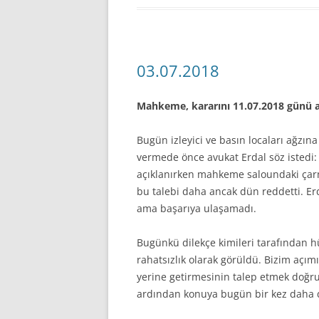
03.07.2018
Mahkeme, kararını 11.07.2018 günü açı
Bugün izleyici ve basın locaları ağzı
vermede önce avukat Erdal söz isted
açıklanırken mahkeme saloundaki çarm
bu talebi daha ancak dün reddetti. E
ama başarıya ulaşamadı.
Bugünkü dilekçe kimileri tarafından h
rahatsızlık olarak görüldü. Bizim aç
yerine getirmesinin talep etmek doğ
ardından konuya bugün bir kez daha 