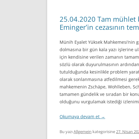
25.04.2020 Tam mühlet b
Eminger’in cezasının tem
Münih Eyalet Yüksek Mahkemesi’nin ge
dolmasına bir gün kala yazı işlerine u
için kendisine verilen zamanın tamamı
sözlü olarak duyurulmasının ardından
tutulduğunda kesinlikle problem yarat
olarak sonlanmasına atfedilmesi gere
mahkemenin Zschäpe, Wohlleben, Schu
tamamen gündelik ve sıradan bir kon
olduğunu vurgulamak istediği izlenim
Okumaya devam et
→
Bu yazı
Allgemein
kategorisine
27. Nisan 20