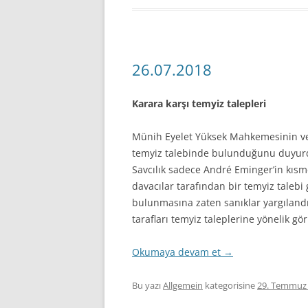
26.07.2018
Karara karşı temyiz talepleri
Münih Eyelet Yüksek Mahkemesinin ver
temyiz talebinde bulunduğunu duyurdu
Savcılık sadece André Eminger’in kıs
davacılar tarafından bir temyiz talebi
bulunmasına zaten sanıklar yargılandı
tarafları temyiz taleplerine yönelik gö
Okumaya devam et
→
Bu yazı
Allgemein
kategorisine
29. Temmuz