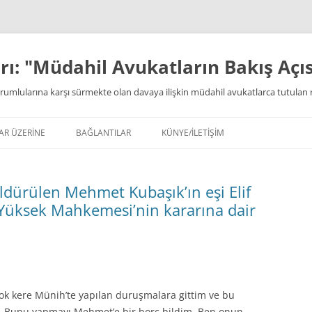
ı: "Müdahil Avukatların Bakış Açıs
rumlularına karşı sürmekte olan davaya ilişkin müdahil avukatlarca tutulan 
AR ÜZERİNE
BAĞLANTILAR
KÜNYE/İLETİŞİM
ldürülen Mehmet Kubaşık’ın eşi Elif
 Yüksek Mahkemesi’nin kararına dair
ok kere Münih’te yapılan duruşmalara gittim ve bu
. Bunu yapmayı Mehmet’e bir borç bildim. Ben onun