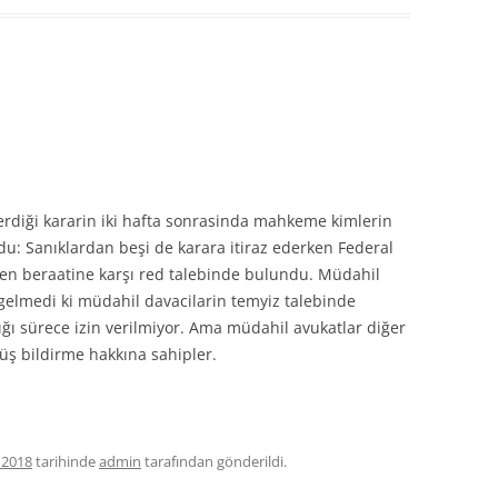
diği kararin iki hafta sonrasinda mahkeme kimlerin
: Sanıklardan beşi de karara itiraz ederken Federal
men beraatine karşı red talebinde bulundu. Müdahil
 gelmedi ki müdahil davacilarin temyiz talebinde
ğı sürece izin verilmiyor. Ama müdahil avukatlar diğer
rüş bildirme hakkına sahipler.
 2018
tarihinde
admin
tarafından gönderildi.