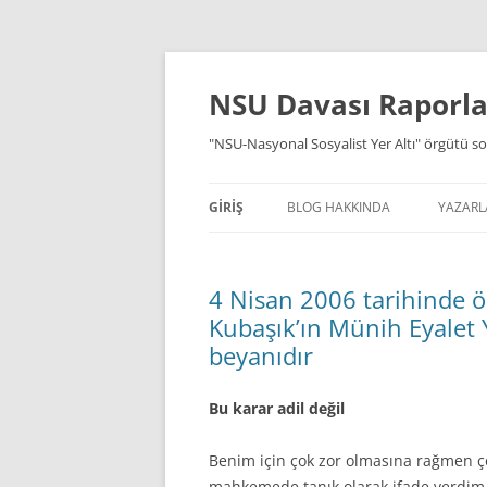
İçeriğe
atla
NSU Davası Raporlar
"NSU-Nasyonal Sosyalist Yer Altı" örgütü so
GIRIŞ
BLOG HAKKINDA
YAZARL
4 Nisan 2006 tarihinde ö
Kubaşık’ın Münih Eyalet
beyanıdır
Bu karar adil değil
Benim için çok zor olmasına rağmen ç
mahkemede tanık olarak ifade verdim