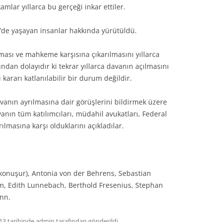
mlar yıllarca bu gerçeği inkar ettiler.
’de yaşayan insanlar hakkında yürütüldü.
ması ve mahkeme karşısına çıkarılmasını yıllarca
dan dolayıdır ki tekrar yıllarca davanın açılmasını
ararı katlanılabilir bir durum değildir.
nın ayrılmasına dair görüşlerini bildirmek üzere
vanın tüm katılımcıları, müdahil avukatları, Federal
rılmasına karşı olduklarını açıkladılar.
 konuşur), Antonia von der Behrens, Sebastian
mm, Edith Lunnebach, Berthold Fresenius, Stephan
nn.
13
tarihinde
admin
tarafından gönderildi.