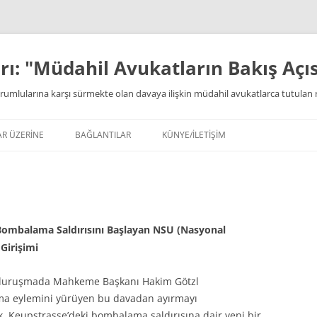
ı: "Müdahil Avukatların Bakış Açıs
rumlularına karşı sürmekte olan davaya ilişkin müdahil avukatlarca tutulan 
AR ÜZERİNE
BAĞLANTILAR
KÜNYE/İLETİŞİM
Bombalama Saldırısını Başlayan NSU (Nasyonal
Girişimi
n duruşmada Mahkeme Başkanı Hakim Götzl
ma eylemini yürüyen bu davadan ayırmayı
, Keupstrasse’deki bombalama saldırısına dair yeni bir