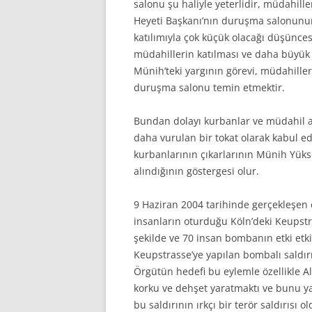
salonu şu haliyle yeterlidir, müdahill
Heyeti Başkanı’nın duruşma salonunun
katılımıyla çok küçük olacağı düşünces
müdahillerin katılması ve daha büyü
Münih’teki yargının görevi, müdahille
duruşma salonu temin etmektir.
Bundan dolayı kurbanlar ve müdahil av
daha vurulan bir tokat olarak kabul ed
kurbanlarının çıkarlarının Münih Yüks
alındığının göstergesi olur.
9 Haziran 2004 tarihinde gerçekleşen çi
insanların oturduğu Köln’deki Keupstr
şekilde ve 70 insan bombanın etki etki
Keupstrasse’ye yapılan bombalı sald
Örgütün hedefi bu eylemle özellikle A
korku ve dehşet yaratmaktı ve bunu ya
bu saldırının ırkçı bir terör saldırı