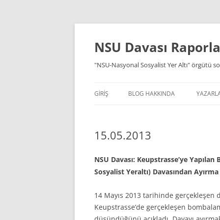
İçeriğe
atla
NSU Davası Raporlar
"NSU-Nasyonal Sosyalist Yer Altı" örgütü so
GIRIŞ
BLOG HAKKINDA
YAZARL
15.05.2013
NSU Davası: Keupstrasse’ye Yapılan 
Sosyalist Yeraltı) Davasından Ayırma 
14 Mayıs 2013 tarihinde gerçekleşe
Keupstrasse’de gerçekleşen bombala
düşündüğünü açıkladı. Davayı ayırmak