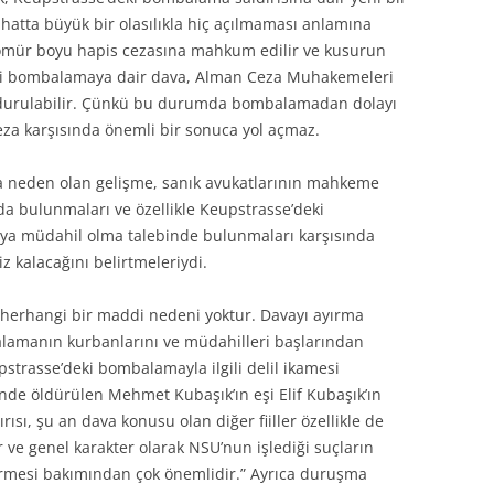
a hatta büyük bir olasılıkla hiç açılmaması anlamına
 ömür boyu hapis cezasına mahkum edilir ve kusurun
’deki bombalamaya dair dava, Alman Ceza Muhakemeleri
durulabilir. Çünkü bu durumda bombalamadan dolayı
eza karşısında önemli bir sonuca yol açmaz.
 neden olan gelişme, sanık avukatlarının mahkeme
a bulunmaları ve özellikle Keupstrasse’deki
a müdahil olma talebinde bulunmaları karşısında
kalacağını belirtmeleriydi.
 herhangi bir maddi nedeni yoktur. Davayı ayırma
lamanın kurbanlarını ve müdahilleri başlarından
pstrasse’deki bombalamayla ilgili delil ikamesi
de öldürülen Mehmet Kubaşık’ın eşi Elif Kubaşık’ın
ısı, şu an dava konusu olan diğer fiiller özellikle de
 ve genel karakter olarak NSU’nun işlediği suçların
ermesi bakımından çok önemlidir.” Ayrıca duruşma