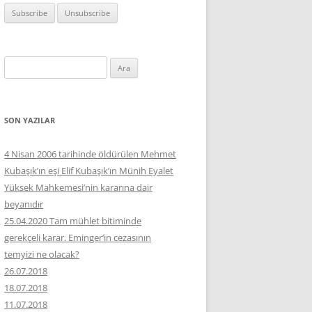
Arama:
SON YAZILAR
4 Nisan 2006 tarihinde öldürülen Mehmet
Kubaşık’ın eşi Elif Kubaşık’ın Münih Eyalet
Yüksek Mahkemesi’nin kararına dair
beyanıdır
25.04.2020 Tam mühlet bitiminde
gerekçeli karar. Eminger’in cezasının
temyizi ne olacak?
26.07.2018
18.07.2018
11.07.2018