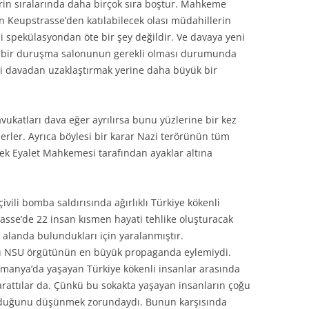
erin sıralarında daha birçok sıra boştur. Mahkeme
 Keupstrasse’den katılabilecek olası müdahillerin
i spekülasyondan öte bir şey değildir. Ve davaya yeni
k bir duruşma salonunun gerekli olması durumunda
ri davadan uzaklaştırmak yerine daha büyük bir
ukatları dava eğer ayrılırsa bunu yüzlerine bir kez
erler. Ayrıca böylesi bir karar Nazi terörünün tüm
ek Eyalet Mahkemesi tarafından ayaklar altına
vili bomba saldırısında ağırlıklı Türkiye kökenli
asse’de 22 insan kısmen hayati tehlike oluşturacak
 alanda bulundukları için yaralanmıştır.
ırı NSU örgütünün en büyük propaganda eylemiydi.
lmanya’da yaşayan Türkiye kökenli insanlar arasında
rattılar da. Çünkü bu sokakta yaşayan insanların çoğu
sı olduğunu düşünmek zorundaydı. Bunun karşısında