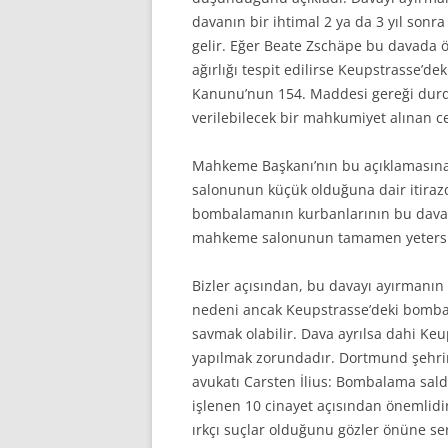
davanın bir ihtimal 2 ya da 3 yıl sonr
gelir. Eğer Beate Zschäpe bu davada
ağırlığı tespit edilirse Keupstrasse
Kanunu’nun 154. Maddesi gereği dur
verilebilecek bir mahkumiyet alınan c
Mahkeme Başkanı’nın bu açıklamasına
salonunun küçük olduğuna dair itirazd
bombalamanın kurbanlarının bu davay
mahkeme salonunun tamamen yetersiz 
Bizler açısından, bu davayı ayırmanın
nedeni ancak Keupstrasse’deki bomba
savmak olabilir. Dava ayrılsa dahi Keu
yapılmak zorundadır. Dortmund şehrin
avukatı Carsten İlius: Bombalama saldır
işlenen 10 cinayet açısından önemlidir
ırkçı suçlar olduğunu gözler önüne s