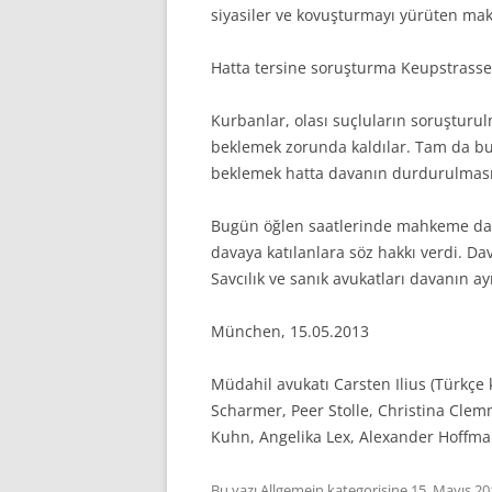
siyasiler ve kovuşturmayı yürüten maka
Hatta tersine soruşturma Keupstrasse
Kurbanlar, olası suçluların soruşturul
beklemek zorunda kaldılar. Tam da bun
beklemek hatta davanın durdurulması k
Bugün öğlen saatlerinde mahkeme dava
davaya katılanlara söz hakkı verdi. Da
Savcılık ve sanık avukatları davanın ay
München, 15.05.2013
Müdahil avukatı Carsten Ilius (Türkçe
Scharmer, Peer Stolle, Christina Cle
Kuhn, Angelika Lex, Alexander Hoffma
Bu yazı
Allgemein
kategorisine
15. Mayıs 20