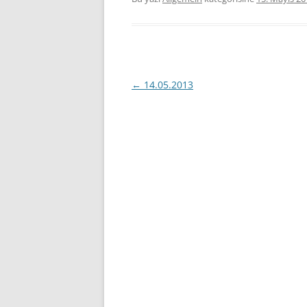
Yazı
←
14.05.2013
dolaşımı