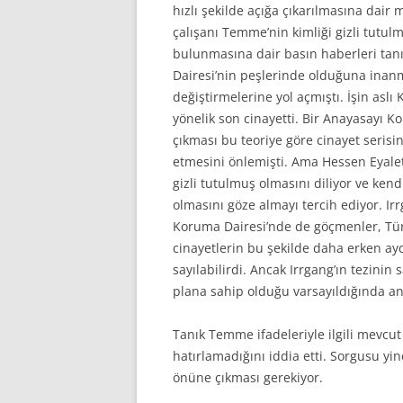
hızlı şekilde açığa çıkarılmasına dai
çalışanı Temme’nin kimliği gizli tutu
bulunmasına dair basın haberleri tan
Dairesi’nin peşlerinde olduğuna inanm
değiştirmelerine yol açmıştı. İşin asl
yönelik son cinayetti. Bir Anayasayı 
çıkması bu teoriye göre cinayet serisi
etmesini önlemişti. Ama Hessen Eyalet
gizli tutulmuş olmasını diliyor ve ken
olmasını göze almayı tercih ediyor. Ir
Koruma Dairesi’nde de göçmenler, Tür
cinayetlerin bu şekilde daha erken a
sayılabilirdi. Ancak Irrgang’ın tezinin
plana sahip olduğu varsayıldığında anl
Tanık Temme ifadeleriyle ilgili mevcut 
hatırlamadığını iddia etti. Sorgusu y
önüne çıkması gerekiyor.