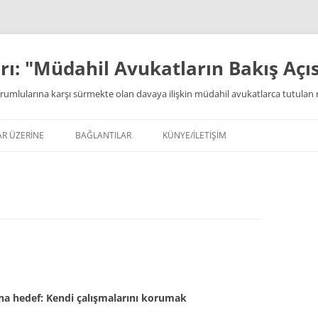
ı: "Müdahil Avukatların Bakış Açıs
rumlularına karşı sürmekte olan davaya ilişkin müdahil avukatlarca tutulan 
AR ÜZERİNE
BAĞLANTILAR
KÜNYE/İLETİŞİM
a hedef: Kendi çalışmalarını korumak