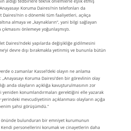
in aldığı tedbirlere teknik önlemlerle eşlik etmiş
Anayasayı Koruma Dairesi’nin telefonları da
t Dairesi’nin o dönemki tüm faaliyetleri, açıkça
tına almaya ve „kaynakların“, yani bilgi sağlayan
ğa çıkmasını önlemeye yoğunlaşmıştı.
t Dairesi’ndeki yapılarda değişikliğe gidilmesini
e’yi devre dışı bırakmakla yetinmiş ve bununla bütün
r yerde o zamanlar Kassel’deki olayın ne anlama
i: „Anayasayı Koruma Dairesi’den bir görevlinin olay
ığı anda olayların açıklığa kavuşturulmasının zor
i yeniden konumlandırmaları gerektiğini elle yazarak
 yerindeki mevcudiyetinin açıklanması olayların açığa
u benim şahsi görüşümdü.“
göz önünde bulunduran bir emniyet kurumunun
 Kendi personellerini korumak ve cinayetlerin daha