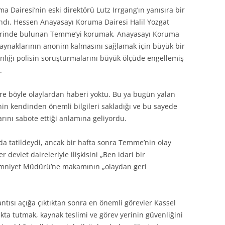
Dairesi’nin eski direktörü Lutz Irrgang’ın yanısıra bir
ndı. Hessen Anayasayı Koruma Dairesi Halil Yozgat
yerinde bulunan Temme’yi korumak, Anayasayı Koruma
ve kaynaklarının anonim kalmasını sağlamak için büyük bir
anlığı polisin soruşturmalarını büyük ölçüde engellemiş
.
göre böyle olaylardan haberi yoktu. Bu ya bugün yalan
inin kendinden önemli bilgileri sakladığı ve bu sayede
arını sabote ettiği anlamına geliyordu.
ada tatildeydi, ancak bir hafta sonra Temme’nin olay
devlet daireleriyle ilişkisini „Ben idari bir
t Emniyet Müdürü’ne makamının „olaydan geri
ntısı açığa çıktıktan sonra en önemli görevler Kassel
yakta tutmak, kaynak teslimi ve görev yerinin güvenliğini