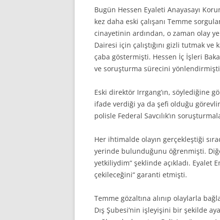
Bugün Hessen Eyaleti Anayasayı Koruma 
kez daha eski çalışanı Temme sorgula
cinayetinin ardından, o zaman olay 
Dairesi için çalıştığını gizli tutmak 
çaba göstermişti. Hessen İç İşleri Bak
ve soruşturma sürecini yönlendirmişti
Eski direktör Irrgang’ın, söylediğine 
ifade verdiği ya da şefi olduğu görevl
polisle Federal Savcılık’ın soruşturmal
Her ihtimalde olayın gerçekleştiği sır
yerinde bulunduğunu öğrenmişti. Diğer 
yetkiliydim“ şeklinde açıkladı. Eyale
çekileceğini“ garanti etmişti.
Temme gözaltına alınıp olaylarla bağla
Dış Şubesi’nin işleyişini bir şekilde a