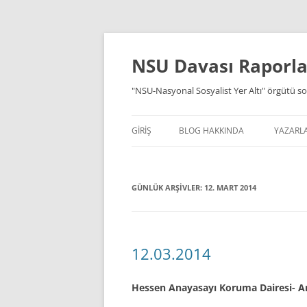
İçeriğe
atla
NSU Davası Raporlar
"NSU-Nasyonal Sosyalist Yer Altı" örgütü so
GIRIŞ
BLOG HAKKINDA
YAZARL
GÜNLÜK ARŞIVLER:
12. MART 2014
12.03.2014
Hessen Anayasayı Koruma Dairesi- An