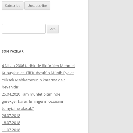
Arama:
SON YAZILAR
4 Nisan 2006 tarihinde öldürülen Mehmet
Kubaşık’ın eşi Elif Kubaşık’ın Münih Eyalet
Yüksek Mahkemesi’nin kararına dair
beyanıdır
25.04.2020 Tam mühlet bitiminde
gerekçeli karar. Eminger’in cezasının
temyizi ne olacak?
26.07.2018
18.07.2018
11.07.2018