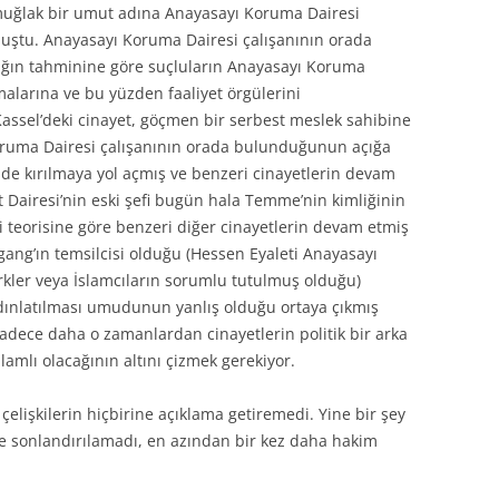
r muğlak bir umut adına Anayasayı Koruma Dairesi
lmuştu. Anayasayı Koruma Dairesi çalışanının orada
ığın tahminine göre suçluların Anayasayı Koruma
alarına ve bu yüzden faaliyet örgülerini
ı Kassel’deki cinayet, göçmen bir serbest meslek sahibine
Koruma Dairesi çalışanının orada bulunduğunun açığa
nde kırılmaya yol açmış ve benzeri cinayetlerin devam
 Dairesi’nin eski şefi bugün hala Temme’nin kimliğinin
di teorisine göre benzeri diğer cinayetlerin devam etmiş
rgang’ın temsilcisi olduğu (Hessen Eyaleti Anayasayı
kler veya İslamcıların sorumlu tutulmuş olduğu)
ydınlatılması umudunun yanlış olduğu ortaya çıkmış
 sadece daha o zamanlardan cinayetlerin politik bir arka
amlı olacağının altını çizmek gerekiyor.
çelişkilerin hiçbirine açıklama getiremedi. Yine bir şey
ine sonlandırılamadı, en azından bir kez daha hakim