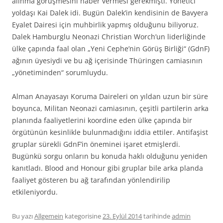
alınma görüşmesini haber vermesi gerekmişti. Yönetici
yoldaşı Kai Dalek idi. Bugün Dalek’in kendisinin de Bavyera
Eyalet Dairesi için muhbirlik yapmış olduğunu biliyoruz.
Dalek Hamburglu Neonazi Christian Worch’un liderliğinde
ülke çapında faal olan „Yeni Cephe’nin Görüş Birliği“ (GdnF)
ağının üyesiydi ve bu ağ içerisinde Thüringen camiasının
„yönetiminden“ sorumluydu.
Alman Anayasayı Koruma Daireleri on yıldan uzun bir süre
boyunca, Militan Neonazi camiasının, çeşitli partilerin arka
planında faaliyetlerini koordine eden ülke çapında bir
örgütünün kesinlikle bulunmadığını iddia ettiler. Antifaşist
gruplar sürekli GdnF’in öneminei işaret etmişlerdi.
Bugünkü sorgu onların bu konuda haklı olduğunu yeniden
kanıtladı. Blood and Honour gibi gruplar bile arka planda
faaliyet gösteren bu ağ tarafından yönlendirilip
etkileniyordu.
Bu yazı
Allgemein
kategorisine
23. Eylül 2014
tarihinde
admin