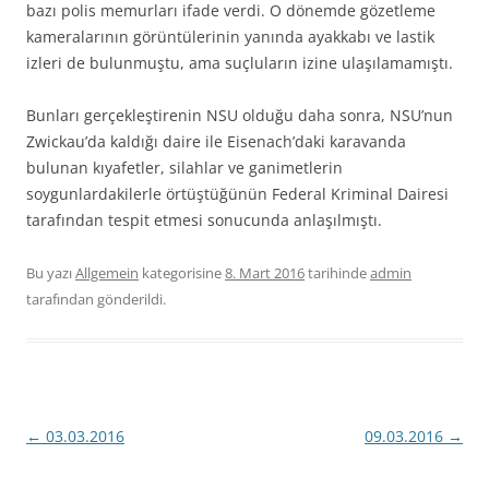
bazı polis memurları ifade verdi. O dönemde gözetleme
kameralarının görüntülerinin yanında ayakkabı ve lastik
izleri de bulunmuştu, ama suçluların izine ulaşılamamıştı.
Bunları gerçekleştirenin NSU olduğu daha sonra, NSU’nun
Zwickau’da kaldığı daire ile Eisenach’daki karavanda
bulunan kıyafetler, silahlar ve ganimetlerin
soygunlardakilerle örtüştüğünün Federal Kriminal Dairesi
tarafından tespit etmesi sonucunda anlaşılmıştı.
Bu yazı
Allgemein
kategorisine
8. Mart 2016
tarihinde
admin
tarafından gönderildi.
Yazı
←
03.03.2016
09.03.2016
→
dolaşımı