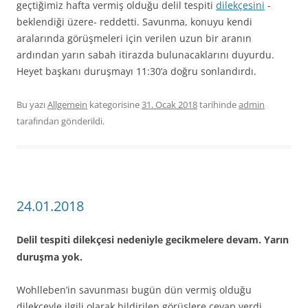
geçtiğimiz hafta vermiş olduğu delil tespiti
dilekçesini
-
beklendiği üzere- reddetti. Savunma, konuyu kendi
aralarında görüşmeleri için verilen uzun bir aranın
ardından yarın sabah itirazda bulunacaklarını duyurdu.
Heyet başkanı duruşmayı 11:30’a doğru sonlandırdı.
Bu yazı
Allgemein
kategorisine
31. Ocak 2018
tarihinde
admin
tarafından gönderildi.
24.01.2018
Delil tespiti dilekçesi nedeniyle gecikmelere devam. Yarın
duruşma yok.
Wohlleben’in savunması bugün dün vermiş olduğu
dilekçeyle ilgili olarak bildirilen görüşlere cevap verdi.