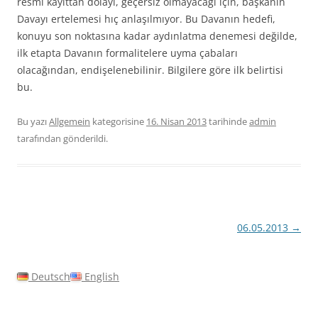
resmi kayıttan dolayı, geçersiz olmayacağı için, başkanın
Davayı ertelemesi hıç anlaşılmıyor. Bu Davanın hedefi,
konuyu son noktasına kadar aydınlatma denemesi değilde,
ilk etapta Davanın formalitelere uyma çabaları
olacağından, endişelenebilinir. Bilgilere göre ilk belirtisi
bu.
Bu yazı
Allgemein
kategorisine
16. Nisan 2013
tarihinde
admin
tarafından gönderildi.
Yazı
06.05.2013
→
dolaşımı
Deutsch
English