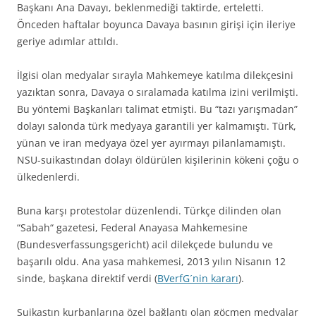
Başkanı Ana Davayı, beklenmediği taktirde, erteletti.
Önceden haftalar boyunca Davaya basının girişi için ileriye
geriye adımlar attıldı.
İlgisi olan medyalar sırayla Mahkemeye katılma dilekçesini
yazıktan sonra, Davaya o sıralamada katılma izini verilmişti.
Bu yöntemi Başkanları talimat etmişti. Bu “tazı yarışmadan”
dolayı salonda türk medyaya garantili yer kalmamıştı. Türk,
yünan ve iran medyaya özel yer ayırmayı pilanlamamıştı.
NSU-suikastından dolayı öldürülen kişilerinin kökeni çoğu o
ülkedenlerdi.
Buna karşı protestolar düzenlendi. Türkçe dilinden olan
“Sabah“ gazetesi, Federal Anayasa Mahkemesine
(Bundesverfassungsgericht) acil dilekçede bulundu ve
başarılı oldu. Ana yasa mahkemesi, 2013 yılın Nisanın 12
sinde, başkana direktif verdi (
BVerfG´nin kararı
).
Suikastın kurbanlarına özel bağlantı olan göçmen medyalar