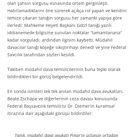
olan şahsın sorgusu esnasında ortam gerginleşti.
Hatırlamadıklarını öne sürerek açıkça rol yapan ve kendini
temize çıkaran tanığın sorgusu her zamanki yapıya göre
ilerledi: Mahkeme Heyeti Başkanı Götzl tanığı yazılı
iddianemede bilgisine sunulan noktalar “tamamlanana”
kadar sorguladı, ardından ilgisini kaybetti. Müdahil
davacılar tanığı köşeğe sıkıştırmayı denedi ve yine Federal
Savcılık tarafından sözleri kesildi.
Takiben müdahil dava temsilcilerinin buna tepki olarak
bildirdikleri bir görüş belgelendirildi.
En sonda isimleri tek tek anılan müdahil dava avukatları,
Beate Zschäpe ve diğerlerinin ceza davası konusunda
Federal Başsavcılık temsilcisi Dr. Diemer’in kuramsal
itirazına dair aşağıdaki görüşü bildirdiler:
Tanık, müdahil dava avukatı Pınar’ın üçlünün ortadan