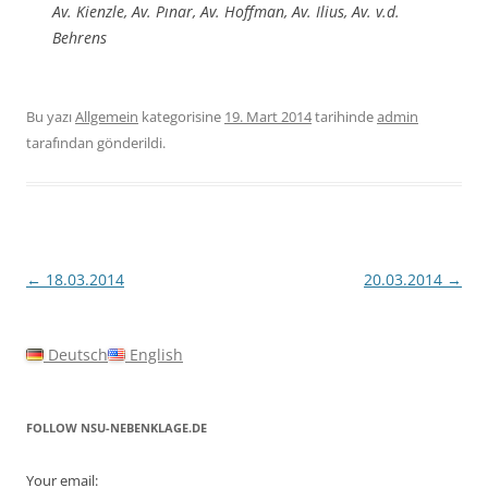
Av. Kienzle, Av. Pınar, Av. Hoffman, Av. Ilius, Av. v.d.
Behrens
Bu yazı
Allgemein
kategorisine
19. Mart 2014
tarihinde
admin
tarafından gönderildi.
Yazı
←
18.03.2014
20.03.2014
→
dolaşımı
Deutsch
English
FOLLOW NSU-NEBENKLAGE.DE
Your email: