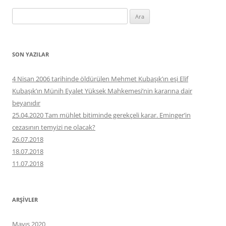
Arama:
SON YAZILAR
4 Nisan 2006 tarihinde öldürülen Mehmet Kubaşık’ın eşi Elif
Kubaşık’ın Münih Eyalet Yüksek Mahkemesi’nin kararına dair
beyanıdır
25.04.2020 Tam mühlet bitiminde gerekçeli karar. Eminger’in
cezasının temyizi ne olacak?
26.07.2018
18.07.2018
11.07.2018
ARŞIVLER
Mayıs 2020