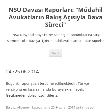
İçeriğe
atla
NSU Davası Raporları: "Müdahil
Avukatların Bakış Açısıyla Dava
Süreci"
"NSU-Nasyonal Sosyalist Yer Altı" örgütü sorumlularına karşı
sürmekte olan davaya ilişkin müdahil avukatlarca tutulan raporlar
Menü
24./25.06.2014
Bugünki rapor şuan tercüme edilmektedir. Türkçe
versiyonu en kısa zamanda buraya eklenilecek.
Gecikmeden dolayı özür dileriz.
Bu yazı
Allgemein
kategorisine
25. Haziran 2014
tarihinde
admin