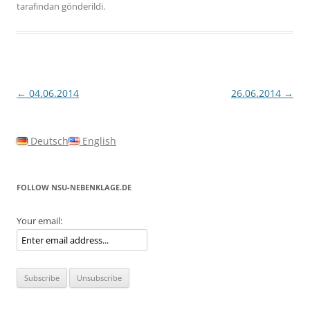
tarafından gönderildi.
Yazı
←
04.06.2014
26.06.2014
→
dolaşımı
Deutsch
English
FOLLOW NSU-NEBENKLAGE.DE
Your email: