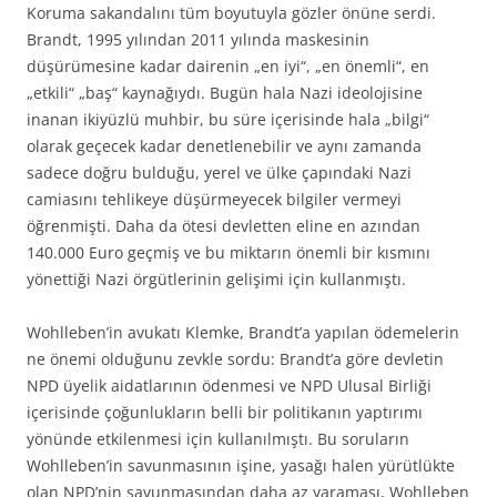
Koruma sakandalını tüm boyutuyla gözler önüne serdi.
Brandt, 1995 yılından 2011 yılında maskesinin
düşürümesine kadar dairenin „en iyi“, „en önemli“, en
„etkili“ „baş“ kaynağıydı. Bugün hala Nazi ideolojisine
inanan ikiyüzlü muhbir, bu süre içerisinde hala „bilgi“
olarak geçecek kadar denetlenebilir ve aynı zamanda
sadece doğru bulduğu, yerel ve ülke çapındaki Nazi
camiasını tehlikeye düşürmeyecek bilgiler vermeyi
öğrenmişti. Daha da ötesi devletten eline en azından
140.000 Euro geçmiş ve bu miktarın önemli bir kısmını
yönettiği Nazi örgütlerinin gelişimi için kullanmıştı.
Wohlleben’in avukatı Klemke, Brandt’a yapılan ödemelerin
ne önemi olduğunu zevkle sordu: Brandt’a göre devletin
NPD üyelik aidatlarının ödenmesi ve NPD Ulusal Birliği
içerisinde çoğunlukların belli bir politikanın yaptırımı
yönünde etkilenmesi için kullanılmıştı. Bu soruların
Wohlleben’in savunmasının işine, yasağı halen yürütlükte
olan NPD’nin savunmasından daha az yaraması, Wohlleben