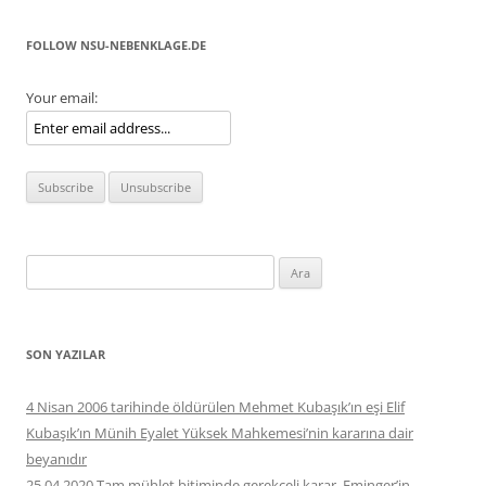
FOLLOW NSU-NEBENKLAGE.DE
Your email:
Arama:
SON YAZILAR
4 Nisan 2006 tarihinde öldürülen Mehmet Kubaşık’ın eşi Elif
Kubaşık’ın Münih Eyalet Yüksek Mahkemesi’nin kararına dair
beyanıdır
25.04.2020 Tam mühlet bitiminde gerekçeli karar. Eminger’in