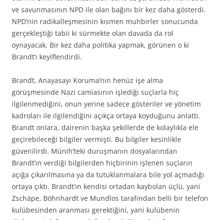
ve savunmasının NPD ile olan bağını bir kez daha gösterdi.
NPD’nin radikalleşmesinin kısmen muhbirler sonucunda
gerçekleştiği tabii ki sürmekte olan davada da rol
oynayacak. Bir kez daha politika yapmak, görünen o ki
Brandt’ı keyiflendirdi.
Brandt, Anayasayı Koruma’nın henüz işe alma
görüşmesinde Nazi camiasının işlediği suçlarla hiç
ilgilenmediğini, onun yerine sadece gösteriler ve yönetim
kadroları ile ilgilendiğini açıkça ortaya koyduğunu anlattı.
Brandt onlara, dairenin başka şekillerde de kolaylıkla ele
geçirebileceği bilgiler vermişti. Bu bilgiler kesinlikle
güvenilirdi. Münih’teki duruşmanın dosyalarından
Brandt’ın verdiği bilgilerden hiçbirinin işlenen suçların
açığa çıkarılmasına ya da tutuklanmalara bile yol açmadığı
ortaya çıktı. Brandt’ın kendisi ortadan kaybolan üçlü, yani
Zschäpe, Böhnhardt ve Mundlos tarafından belli bir telefon
kulübesinden aranması gerektiğini, yani kulübenin