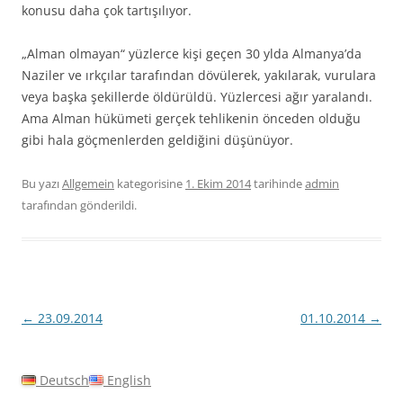
konusu daha çok tartışılıyor.
„Alman olmayan“ yüzlerce kişi geçen 30 ylda Almanya’da
Naziler ve ırkçılar tarafından dövülerek, yakılarak, vurulara
veya başka şekillerde öldürüldü. Yüzlercesi ağır yaralandı.
Ama Alman hükümeti gerçek tehlikenin önceden olduğu
gibi hala göçmenlerden geldiğini düşünüyor.
Bu yazı
Allgemein
kategorisine
1. Ekim 2014
tarihinde
admin
tarafından gönderildi.
Yazı
←
23.09.2014
01.10.2014
→
dolaşımı
Deutsch
English