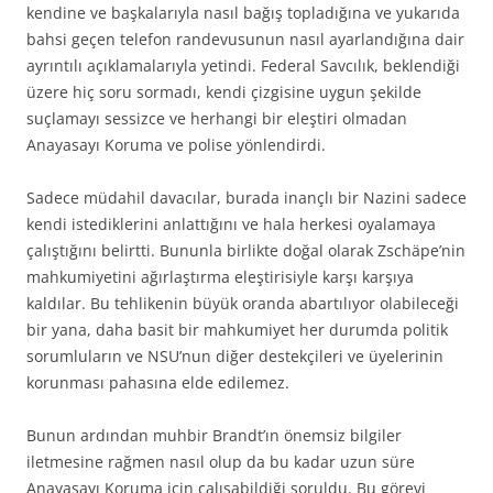
kendine ve başkalarıyla nasıl bağış topladığına ve yukarıda
bahsi geçen telefon randevusunun nasıl ayarlandığına dair
ayrıntılı açıklamalarıyla yetindi. Federal Savcılık, beklendiği
üzere hiç soru sormadı, kendi çizgisine uygun şekilde
suçlamayı sessizce ve herhangi bir eleştiri olmadan
Anayasayı Koruma ve polise yönlendirdi.
Sadece müdahil davacılar, burada inançlı bir Nazini sadece
kendi istediklerini anlattığını ve hala herkesi oyalamaya
çalıştığını belirtti. Bununla birlikte doğal olarak Zschäpe’nin
mahkumiyetini ağırlaştırma eleştirisiyle karşı karşıya
kaldılar. Bu tehlikenin büyük oranda abartılıyor olabileceği
bir yana, daha basit bir mahkumiyet her durumda politik
sorumluların ve NSU’nun diğer destekçileri ve üyelerinin
korunması pahasına elde edilemez.
Bunun ardından muhbir Brandt’ın önemsiz bilgiler
iletmesine rağmen nasıl olup da bu kadar uzun süre
Anayasayı Koruma için çalışabildiği soruldu. Bu görevi