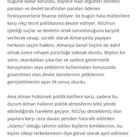
bugüne kadar korundu, böylece Nazi örgütleri devletin
paraları ve devlet tarafından paraları ödenen
fonksiyonerlerle finanse ediliyor. Ve bugün hala mültecilere
karşı ırkçı tecrit politikasına devam ediliyor. NSU’nun
işlediği suçlar ve devletin ortak sorumluluğuna karşılık
verilecek cevap, sürekli olarak Almanya’da yaşayan
herkesin seçim hakkını, Almanya Genel Seçimi de dahil
olmak üzere nihayet yürürlüğe sokmak olurdu. Böylesi bir
adım, skandaldan çıkarılan ve sadece göstermelik
konuşmaları veya yetkilerini kullanmaları konusunda
güvenilmez olan devlet dairelerinin yetkilerinin
genişletilmesini aşan ilk sonuç olurdu.
Ama Alman hükümeti politik katillere karşı, sadece bu
durum Alman halkının politik atmosferini kötü yönde
etkilediğinde harekete geçiyor. NSU’yu desteklemiş olan
yapılara karşı ceza davası yeniden hasıraltı edilirken
„İslamcı“ olduğu tahmin edilen kişilerin kimliklerinin, bu
kişiler ülkeyi terkedemesin diye görsel olarak ayırt edilmesi