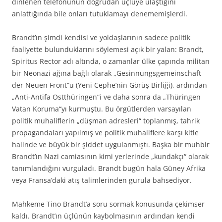
dinlenen telefonunun doğrudan üçlüye ulaştığını
anlattığında bile onları tutuklamayı denememişlerdi.
Brandt’ın şimdi kendisi ve yoldaşlarının sadece politik
faaliyette bulunduklarını söylemesi açık bir yalan: Brandt,
Spiritus Rector adı altında, o zamanlar ülke çapında militan
bir Neonazi ağına bağlı olarak „Gesinnungsgemeinschaft
der Neuen Front“u (Yeni Cephe’nin Görüş Birliği), ardından
„Anti-Antifa Ostthüringen“i ve daha sonra da „Thüringen
Vatan Koruma“yı kurmuştu. Bu örgütlerden varsayılan
politik muhaliflerin „düşman adresleri“ toplanmış, tahrik
propagandaları yapılmış ve politik muhaliflere karşı kitle
halinde ve büyük bir şiddet uygulanmıştı. Başka bir muhbir
Brandt’ın Nazi camiasının kimi yerlerinde „kundakçı“ olarak
tanımlandığını vurguladı. Brandt bugün hala Güney Afrika
veya Fransa’daki atış talimlerinden gurula bahsediyor.
Mahkeme Tino Brandt’a soru sormak konusunda çekimser
kaldı. Brandt’ın üçlünün kaybolmasının ardından kendi