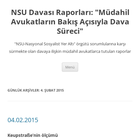
İçeriğe
atla
NSU Davası Raporları: "Müdahil
Avukatların Bakış Açısıyla Dava
Süreci"
"NSU-Nasyonal Sosyalist Yer Altı" örgütü sorumlularına karşı
sürmekte olan davaya ilişkin müdahil avukatlarca tutulan raporlar
Menü
GÜNLÜK ARŞIVLER:
4. ŞUBAT 2015
04.02.2015
Keupstraße’nin ölçümü