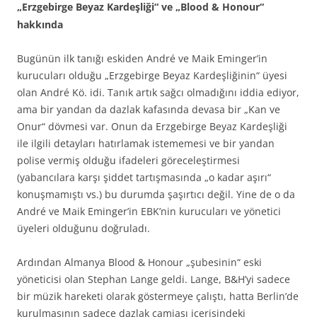
„Erzgebirge Beyaz Kardeşliği“ ve „Blood & Honour“
hakkında
Bugünün ilk tanığı eskiden André ve Maik Eminger’in
kurucuları olduğu „Erzgebirge Beyaz Kardeşliğinin“ üyesi
olan André Kö. idi. Tanık artık sağcı olmadığını iddia ediyor,
ama bir yandan da dazlak kafasında devasa bir „Kan ve
Onur“ dövmesi var. Onun da Erzgebirge Beyaz Kardeşliği
ile ilgili detayları hatırlamak istememesi ve bir yandan
polise vermiş olduğu ifadeleri göreceleştirmesi
(yabancılara karşı şiddet tartışmasında „o kadar aşırı“
konuşmamıştı vs.) bu durumda şaşırtıcı değil. Yine de o da
André ve Maik Eminger’in EBK’nin kurucuları ve yönetici
üyeleri olduğunu doğruladı.
Ardından Almanya Blood & Honour „şubesinin“ eski
yöneticisi olan Stephan Lange geldi. Lange, B&H’yi sadece
bir müzik hareketi olarak göstermeye çalıştı, hatta Berlin’de
kurulmasının sadece dazlak camiası içerisindeki