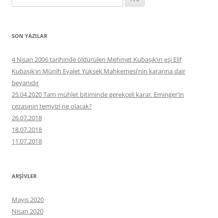
SON YAZILAR
4 Nisan 2006 tarihinde öldürülen Mehmet Kubaşık’ın eşi Elif
Kubaşık’ın Münih Eyalet Yüksek Mahkemesi’nin kararına dair
beyanıdır
25.04.2020 Tam mühlet bitiminde gerekçeli karar. Eminger’in
cezasının temyizi ne olacak?
26.07.2018
18.07.2018
11.07.2018
ARŞIVLER
Mayıs 2020
Nisan 2020