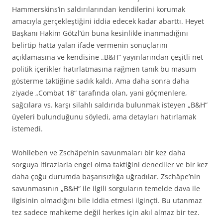
Hammerskins’in saldırılarından kendilerini korumak
amacıyla gerçekleştiğini iddia edecek kadar abarttı. Heyet
Başkanı Hakim Götzl’ün buna kesinlikle inanmadığını
belirtip hatta yalan ifade vermenin sonuçlarını
açıklamasına ve kendisine „B&H“ yayınlarından çeşitli net
politik içerikler hatırlatmasına rağmen tanık bu masum
gösterme taktiğine sadık kaldı. Ama daha sonra daha
ziyade „Combat 18“ tarafında olan, yani göçmenlere,
sağcılara vs. karşı silahlı saldırıda bulunmak isteyen „B&H“
üyeleri bulunduğunu söyledi, ama detayları hatırlamak
istemedi.
Wohlleben ve Zschäpe’nin savunmaları bir kez daha
sorguya itirazlarla engel olma taktiğini denediler ve bir kez
daha çoğu durumda başarısızlığa uğradılar. Zschäpe’nin
savunmasının „B&H“ ile ilgili sorguların temelde dava ile
ilgisinin olmadığını bile iddia etmesi ilginçti. Bu utanmaz
tez sadece mahkeme değil herkes için akıl almaz bir tez.