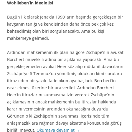
Wohlleben’in ideolojisi
Bugün ilk olarak Jena’da 1990’ların başında gerçekleşen bir
kavganın tanığı ve kendisinden daha önce pek çok kez
bahsedilmiş olan biri sorgulanacaktı. Ama bu kişi
mahkemeye gelmedi.
Ardından mahkemenin ilk planına göre Zschäpe’nin avukatı
Borchert müvekkili adına bir açıklama yapacaktı. Ama bu
gerçekleşemeden avukat Heer söz alıp müdahil davacıların
Zschäpe’ye 6 Temmuz’da yöneltmiş oldukları kimi sorulara
itiraz eden bir yazılı ifade okumaya başladı. Borchert’in
ısrar etmesi üzerine bir ara verildi. Ardından Borchert
Heer’in itirazlarını sunmasına izin vererek Zschäpe’nin
açıklamasının ancak mahkemenin bu itirazlar hakkında
kararını vermesinin ardından okunacağını duyurdu.
Görünen o ki Zschäpe’nin savunması içerisinde tüm
anlaşmazlıklara rağmen davayı aksatma konusunda görüş
birliği mevcut.
Okumaya devam et
→