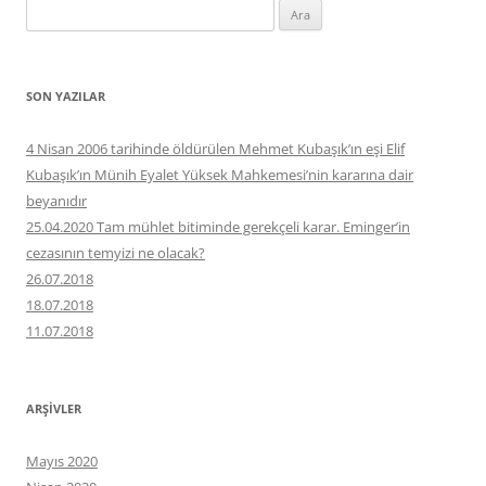
Arama:
SON YAZILAR
4 Nisan 2006 tarihinde öldürülen Mehmet Kubaşık’ın eşi Elif
Kubaşık’ın Münih Eyalet Yüksek Mahkemesi’nin kararına dair
beyanıdır
25.04.2020 Tam mühlet bitiminde gerekçeli karar. Eminger’in
cezasının temyizi ne olacak?
26.07.2018
18.07.2018
11.07.2018
ARŞIVLER
Mayıs 2020