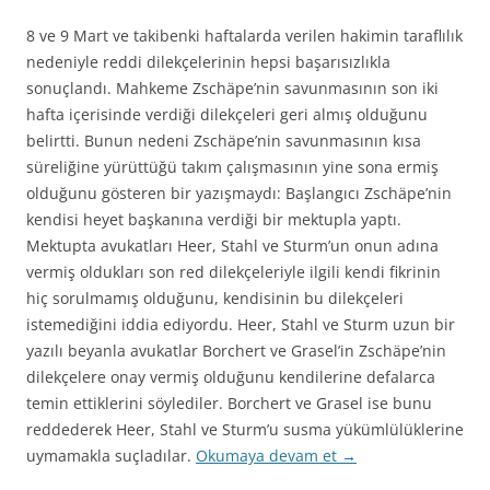
8 ve 9 Mart ve takibenki haftalarda verilen hakimin taraflılık
nedeniyle reddi dilekçelerinin hepsi başarısızlıkla
sonuçlandı. Mahkeme Zschäpe’nin savunmasının son iki
hafta içerisinde verdiği dilekçeleri geri almış olduğunu
belirtti. Bunun nedeni Zschäpe’nin savunmasının kısa
süreliğine yürüttüğü takım çalışmasının yine sona ermiş
olduğunu gösteren bir yazışmaydı: Başlangıcı Zschäpe’nin
kendisi heyet başkanına verdiği bir mektupla yaptı.
Mektupta avukatları Heer, Stahl ve Sturm’un onun adına
vermiş oldukları son red dilekçeleriyle ilgili kendi fikrinin
hiç sorulmamış olduğunu, kendisinin bu dilekçeleri
istemediğini iddia ediyordu. Heer, Stahl ve Sturm uzun bir
yazılı beyanla avukatlar Borchert ve Grasel’in Zschäpe’nin
dilekçelere onay vermiş olduğunu kendilerine defalarca
temin ettiklerini söylediler. Borchert ve Grasel ise bunu
reddederek Heer, Stahl ve Sturm’u susma yükümlülüklerine
uymamakla suçladılar.
Okumaya devam et
→