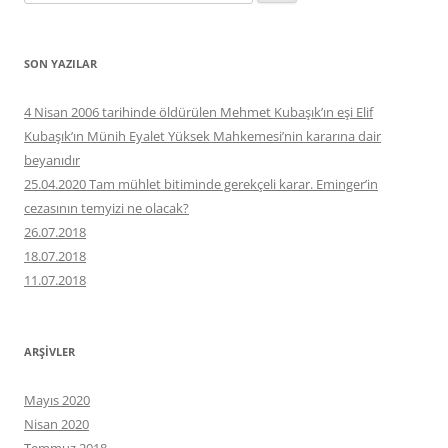
SON YAZILAR
4 Nisan 2006 tarihinde öldürülen Mehmet Kubaşık’ın eşi Elif
Kubaşık’ın Münih Eyalet Yüksek Mahkemesi’nin kararına dair
beyanıdır
25.04.2020 Tam mühlet bitiminde gerekçeli karar. Eminger’in
cezasının temyizi ne olacak?
26.07.2018
18.07.2018
11.07.2018
ARŞIVLER
Mayıs 2020
Nisan 2020