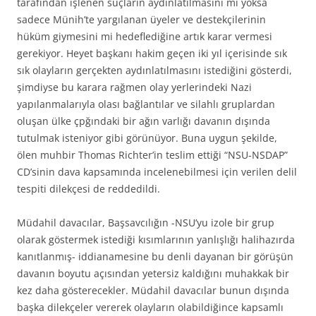
tarafından işlenen suçların aydınlatılmasını mı yoksa
sadece Münih’te yargılanan üyeler ve destekçilerinin
hüküm giymesini mi hedeflediğine artık karar vermesi
gerekiyor. Heyet başkanı hakim geçen iki yıl içerisinde sık
sık olayların gerçekten aydınlatılmasını istediğini gösterdi,
şimdiyse bu karara rağmen olay yerlerindeki Nazi
yapılanmalarıyla olası bağlantılar ve silahlı gruplardan
oluşan ülke çpğındaki bir ağın varlığı davanın dışında
tutulmak isteniyor gibi görünüyor. Buna uygun şekilde,
ölen muhbir Thomas Richter’in teslim ettiği “NSU-NSDAP”
CD’sinin dava kapsamında incelenebilmesi için verilen delil
tespiti dilekçesi de reddedildi.
Müdahil davacılar, Başsavcılığın -NSU’yu izole bir grup
olarak göstermek istediği kısımlarının yanlışlığı halihazırda
kanıtlanmış- iddianamesine bu denli dayanan bir görüşün
davanın boyutu açısından yetersiz kaldığını muhakkak bir
kez daha gösterecekler. Müdahil davacılar bunun dışında
başka dilekçeler vererek olayların olabildiğince kapsamlı