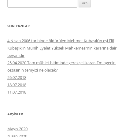
Arama:
SON YAZILAR
4 Nisan 2006 tarihinde öldürülen Mehmet Kubaşık’ın eşi Elif
Kubaşık’ın Münih Eyalet Yüksek Mahkemesi’nin kararına dair
beyanıdır
25.04.2020 Tam mühlet bitiminde gerekçeli karar. Eminger’in
cezasının temyizi ne olacak?
26.07.2018
18.07.2018
11.07.2018
ARŞIVLER
Mayıs 2020
Nisan 2020