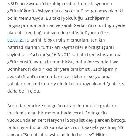
NSU’nun Zwickau’da kaldığı evden tren istasyonuna
götürdüğünü söyleyen taksi şoförünü sorgulamış olan iki
polis memuruydu. Bu taksi yolculuğu, Zschäpe’nin
bilgisayarında bulunan ve sanık Gerlach’ın oturduğu yerle
olan bir tren bağlantısına denk düşünüyordu (bkz.
02.09.2015
tarihli blog). Polis memurları, tanığın
hatırladıklarının tuttukları kayıttakilerle örtüştüğünü
söylediler. Zschäpe’yi 16.6.2011 sabahı tren istasyonuna
götürmüştü, ayrıca bunun birkaç hafta öncesinde Uwe
Böhnhardt’ı da bir kez bir yere bırakmıştı. Zschäpe’nin
avukatı Stahl’ın memurların çelişkilerini sorgulama
çabalarının içerikten ziyade telaştan kaynaklandığı bir kez
daha be lli oldu.
Ardından André Eminger’in dövmelerinin fotoğraflarını
incelemiş olan bir memur ifade verdi. Eminger’in
vücudunda en sert Nasyonal Sosyalist deyişlerden birçoğu
bulunuyordu: bir SS kurukafası, runik yazıyla yazılmış NS
sloganı “Sen hiçbirşeysin, milletin her şey”, Hitler