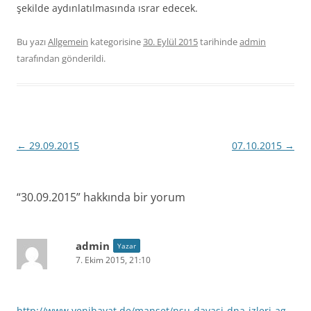
şekilde aydınlatılmasında ısrar edecek.
Bu yazı
Allgemein
kategorisine
30. Eylül 2015
tarihinde
admin
tarafından gönderildi.
Yazı
←
29.09.2015
07.10.2015
→
dolaşımı
“
30.09.2015
” hakkında bir yorum
admin
Yazar
7. Ekim 2015, 21:10
http://www.yenihayat.de/manset/nsu-davasi-dna-izleri-ag-