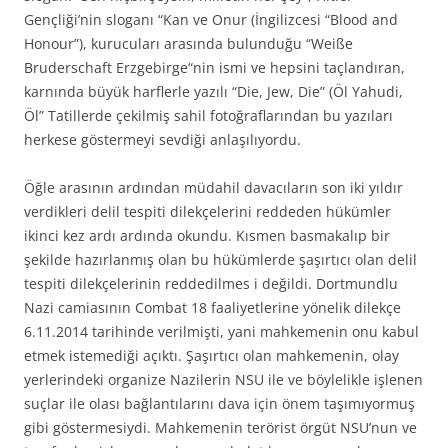
Gençliği’nin sloganı “Kan ve Onur (İngilizcesi “Blood and
Honour”), kurucuları arasında bulunduğu “Weiße
Bruderschaft Erzgebirge“nin ismi ve hepsini taçlandıran,
karnında büyük harflerle yazılı “Die, Jew, Die” (Öl Yahudi,
Öl” Tatillerde çekilmiş sahil fotoğraflarından bu yazıları
herkese göstermeyi sevdiği anlaşılıyordu.
Öğle arasının ardından müdahil davacıların son iki yıldır
verdikleri delil tespiti dilekçelerini reddeden hükümler
ikinci kez ardı ardında okundu. Kısmen basmakalıp bir
şekilde hazırlanmış olan bu hükümlerde şaşırtıcı olan delil
tespiti dilekçelerinin reddedilmes i değildi. Dortmundlu
Nazi camiasının Combat 18 faaliyetlerine yönelik dilekçe
6.11.2014 tarihinde verilmişti, yani mahkemenin onu kabul
etmek istemediği açıktı. Şaşırtıcı olan mahkemenin, olay
yerlerindeki organize Nazilerin NSU ile ve böylelikle işlenen
suçlar ile olası bağlantılarını dava için önem taşımıyormuş
gibi göstermesiydi. Mahkemenin terörist örgüt NSU’nun ve