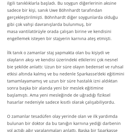
ilgili tanıklıklarla başladı. Bu soygun diğerlerinin aksine
sadece bir kişi, sanık Uwe Böhnhardt tarafından
gerçekleştirilmişti. Böhnhardt diğer soygunlarda olduğu
gibi çok vahşi davranışlarda bulunmuş, bir
masa vantilatörüyle orada çalışan birine ve kendisini
engellemek isteyen bir stajyerin karnına ateş etmişti.
İlk tanık o zamanlar staj yapmakta olan bu kişiydi ve
olayların akışı ve kendisi üzerindeki etkilerini çok nesnel
bie şekilde anlattı: Uzun bir süre olayın bedensel ve ruhsal
etkisi altında kalmış ve bu nedenle Sparkasse’deki eğitimini
tamamlayamamış ve uzun bir süre hastalık izni aldıktan
sonra başka bir alanda yeni bir meslek eğitimine
başlamıştı. Ama yeni mesleğinde de uğradığı fiziksel
hasarlar nedeniyle sadece kısıtlı olarak çalışabiliyordu.
O zamanlar tesadüfen olay yerinde olan ve ilk yardımda
bulunan bir doktor da bu tanığın karnına yediği darbenin
yol açtığı ağır yaralanmaları anlattı. Başka bir Sparkasse