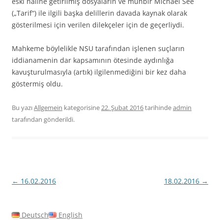
eski haline getirilmiş dosyaların ve muhbir Michael See
(„Tarif“) ile ilgili başka delillerin davada kaynak olarak
gösterilmesi için verilen dilekçeler için de geçerliydi.
Mahkeme böylelikle NSU tarafından işlenen suçların
iddianamenin dar kapsamının ötesinde aydınlığa
kavuşturulmasıyla (artık) ilgilenmediğini bir kez daha
göstermiş oldu.
Bu yazı
Allgemein
kategorisine
22. Şubat 2016
tarihinde
admin
tarafından gönderildi.
Yazı
←
16.02.2016
18.02.2016
→
dolaşımı
Deutsch
English