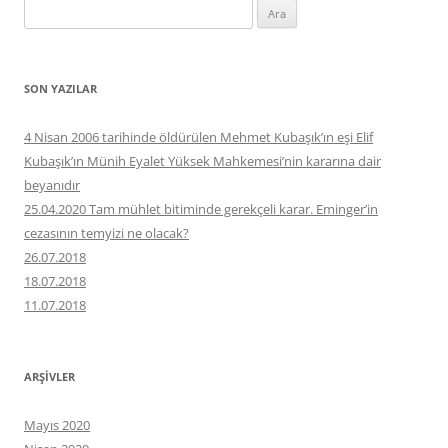
Arama:
SON YAZILAR
4 Nisan 2006 tarihinde öldürülen Mehmet Kubaşık’ın eşi Elif
Kubaşık’ın Münih Eyalet Yüksek Mahkemesi’nin kararına dair
beyanıdır
25.04.2020 Tam mühlet bitiminde gerekçeli karar. Eminger’in
cezasının temyizi ne olacak?
26.07.2018
18.07.2018
11.07.2018
ARŞIVLER
Mayıs 2020