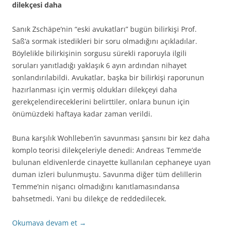
dilekçesi daha
Sanık Zschäpe’nin “eski avukatları” bugün bilirkişi Prof.
Saß’a sormak istedikleri bir soru olmadığını açıkladılar.
Böylelikle bilirkişinin sorgusu sürekli raporuyla ilgili
soruları yanıtladığı yaklaşık 6 ayın ardından nihayet
sonlandırılabildi. Avukatlar, başka bir bilirkişi raporunun
hazırlanması için vermiş oldukları dilekçeyi daha
gerekçelendireceklerini belirttiler, onlara bunun için
önümüzdeki haftaya kadar zaman verildi.
Buna karşılık Wohlleben’in savunması şansını bir kez daha
komplo teorisi dilekçeleriyle denedi: Andreas Temme’de
bulunan eldivenlerde cinayette kullanılan cephaneye uyan
duman izleri bulunmuştu. Savunma diğer tüm delillerin
Temme’nin nişancı olmadığını kanıtlamasındansa
bahsetmedi. Yani bu dilekçe de reddedilecek.
Okumaya devam et
→