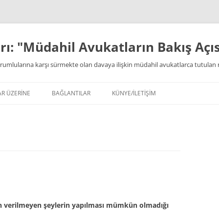
ı: "Müdahil Avukatların Bakış Açıs
rumlularına karşı sürmekte olan davaya ilişkin müdahil avukatlarca tutulan 
AR ÜZERİNE
BAĞLANTILAR
KÜNYE/İLETİŞİM
İzin verilmeyen şeylerin yapılması mümkün olmadığı