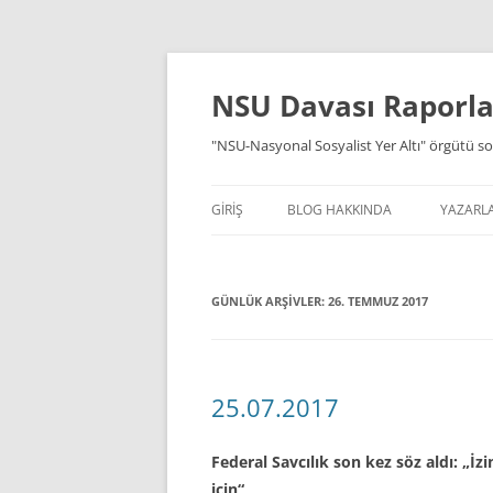
İçeriğe
atla
NSU Davası Raporlar
"NSU-Nasyonal Sosyalist Yer Altı" örgütü so
GIRIŞ
BLOG HAKKINDA
YAZARL
GÜNLÜK ARŞIVLER:
26. TEMMUZ 2017
25.07.2017
Federal Savcılık son kez söz aldı: „
için“