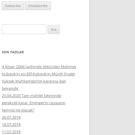
Arama:
SON YAZILAR
4 Nisan 2006 tarihinde öldürülen Mehmet
Kubaşık’ın eşi Elif Kubaşık’ın Münih Eyalet
Yüksek Mahkemesi’nin kararına dair
beyanıdır
25.04.2020 Tam mühlet bitiminde
gerekçeli karar. Eminger’in cezasının
temyizi ne olacak?
26.07.2018
18.07.2018
11.07.2018