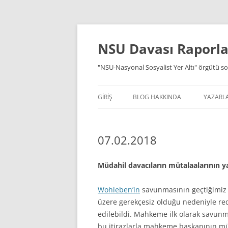
İçeriğe
atla
NSU Davası Raporlar
"NSU-Nasyonal Sosyalist Yer Altı" örgütü so
GIRIŞ
BLOG HAKKINDA
YAZARL
07.02.2018
Müdahil davacıların mütalaalarının y
Wohleben’in
savunmasının geçtiğimiz 
üzere gerekçesiz olduğu nedeniyle r
edilebildi. Mahkeme ilk olarak savu
bu itirazlarla mahkeme başkanının müda