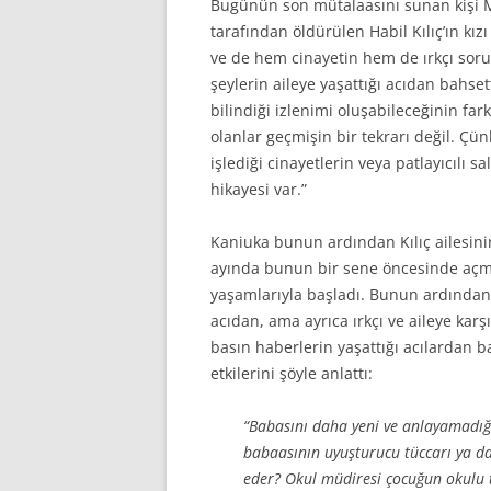
Bugünün son mütalaasını sunan kişi 
tarafından öldürülen Habil Kılıç’ın kız
ve de hem cinayetin hem de ırkçı sor
şeylerin aileye yaşattığı acıdan bahs
bilindiği izlenimi oluşabileceğinin far
olanlar geçmişin bir tekrarı değil. Ç
işlediği cinayetlerin veya patlayıcılı 
hikayesi var.”
Kaniuka bunun ardından Kılıç ailesinin
ayında bunun bir sene öncesinde açmı
yaşamlarıyla başladı. Bunun ardından 
acıdan, ama ayrıca ırkçı ve aileye kar
basın haberlerin yaşattığı acılardan b
etkilerini şöyle anlattı:
“Babasını daha yeni ve anlayamadığı 
babaasının uyuşturucu tüccarı ya d
eder? Okul müdiresi çocuğun okulu