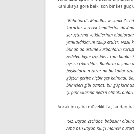
Kaniuka’ya göre belki son bir kez güç
“Böhnhardt, Mundlos ve sanık Zschäp
kararlar vererek kendilerine düşün
soruşturma yetkililerinin olanlardan
yanıltıldıklarını takip ettiler. Nasıl 
bunun da üstüne kurbanların soruştu
zedelendiğini izlediler. Tüm bunlar 
ayrıca çıkardılar. Bunların dışında 
başkalarının zararına bu kadar uzu
güçten geriye hiçbir şey kalmadı. Ba
bilmeleri gibi acınası bir güç kırınt
çırpınmalarına neden olmak, onları
Ancak bu çaba müvekkili açısından baş
“Siz, Bayan Zschäpe, babasını öldüre
Ama ben Bayan Kılıç’ı manevi huzuru