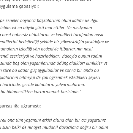
 uygulama çabasıydı:
e seneler boyunca başkalarının ölüm kalımı ile ilgili
ülebilecek en büyük gücü mal ettiler. Ve medyadan
 nasıl habersiz olduklarını ve kendileri tarafından nasıl
kendilerini hedeflediği şekilde bir güvensizliğin yayıldığını ve
maların izlediği yön nedeniyle itibarlarının nasıl
kendi eserleriydi ve hazırladıkları videoyla bunun tadını
aslında boş olan yaşamlarında ödünç aldıkları kimlikler ve
n süre bu kadar güç uyguladılar ve sonra bir anda bu
şkalarının bilmeyip de çok öğrenmek istedikleri şeyleri
ısı haricinde; geride kalanların yalvarmalarına,
 bu bilinmezlikten kurtarmamak haricinde.”
arısızlığa uğramıştı:
rek ona tüm yaşamını etkisi altına alan bir acı yaşattınız.
 sizin belki de nihayet müdahil davacılara doğru bir adım