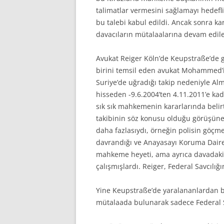
talimatlar vermesini sağlamayı hedef
bu talebi kabul edildi. Ancak sonra ka
davacıların mütalaalarına devam edile
Avukat Reiger Köln’de Keupstraße’de g
birini temsil eden avukat Mohammed’i
Suriye’de uğradığı takip nedeniyle Al
hisseden -9.6.2004’ten 4.11.2011’e kad
sık sık mahkemenin kararlarında belirtt
takibinin söz konusu olduğu görüşüne
daha fazlasıydı, örneğin polisin göçme
davrandığı ve Anayasayı Koruma Daire
mahkeme heyeti, ama ayrıca davadaki a
çalışmışlardı. Reiger, Federal Savcılığı
Yine Keupstraße’de yaralananlardan bir
mütalaada bulunarak sadece Federal Sa