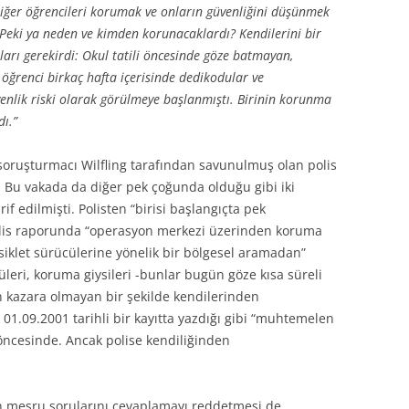
 Diğer öğrencileri korumak ve onların güvenliğini düşünmek
 Peki ya neden ve kimden korunacaklardı? Kendilerini bir
arı gerekirdi: Okul tatili öncesinde göze batmayan,
öğrenci birkaç hafta içerisinde dedikodular ve
enlik riski olarak görülmeye başlanmıştı. Birinin korunma
dı.”
ruşturmacı Wilfling tarafından savunulmuş olan polis
i. Bu vakada da diğer pek çoğunda olduğu gibi iki
rif edilmişti. Polisten “birisi başlangıçta pek
 polis raporunda “operasyon merkezi üzerinden koruma
bisiklet sürücülerine yönelik bir bölgesel aramadan”
üleri, koruma giysileri -bunlar bugün göze kısa süreli
mın kazara olmayan bir şekilde kendilerinden
01.09.2001 tarihli bir kayıtta yazdığı gibi “muhtemelen
öncesinde. Ancak polise kendiliğinden
n meşru sorularını cevaplamayı reddetmesi de