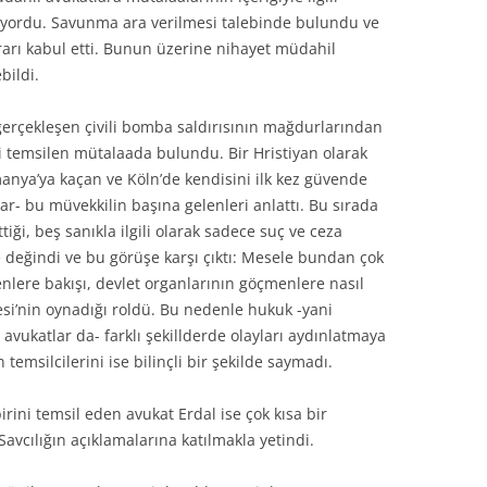
liyordu. Savunma ara verilmesi talebinde bulundu ve
rarı kabul etti. Bunun üzerine nihayet müdahil
bildi.
erçekleşen çivili bomba saldırısının mağdurlarından
 temsilen mütalaada bulundu. Bir Hristiyan olarak
manya’ya kaçan ve Köln’de kendisini ilk kez güvende
ar- bu müvekkilin başına gelenleri anlattı. Bu sırada
iği, beş sanıkla ilgili olarak sadece suç ve ceza
 değindi ve bu görüşe karşı çıktı: Mesele bundan çok
nlere bakışı, devlet organlarının göçmenlere nasıl
si’nin oynadığı roldü. Bu nedenle hukuk -yani
vukatlar da- farklı şekillderde olayları aydınlatmaya
n temsilcilerini ise bilinçli bir şekilde saymadı.
ini temsil eden avukat Erdal ise çok kısa bir
vcılığın açıklamalarına katılmakla yetindi.