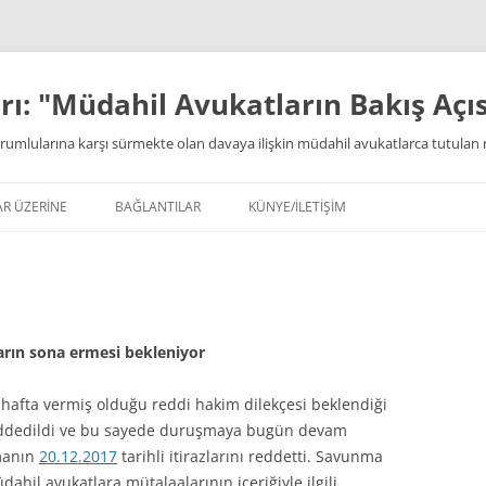
ı: "Müdahil Avukatların Bakış Açıs
rumlularına karşı sürmekte olan davaya ilişkin müdahil avukatlarca tutulan 
AR ÜZERİNE
BAĞLANTILAR
KÜNYE/İLETİŞİM
arın sona ermesi bekleniyor
hafta vermiş olduğu reddi hakim dilekçesi beklendiği
eddedildi ve bu sayede duruşmaya bugün devam
nmanın
20.12.2017
tarihli itirazlarını reddetti. Savunma
hil avukatlara mütalaalarının içeriğiyle ilgili