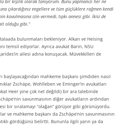
ü bir kişilik olarak tanıyorum. Bunu yapmanızı her ne
luna çıkardığınız engellere ve tüm güçlüklere rağmen kendi
nin kovulmasına izin vermedi, tıpkı annesi gibi. İkisi de
ait olduğu gibi.”
ütalaada bulunmaları bekleniyor. Alkan ve Heising
ını temsil ediyorlar. Ayrıca avukat Barin, NSU
rides’in ailesi adına konuşacak. Müvekkilleri de
ı başlayacağından mahkeme başkanı şimdiden nasıl
nıklar Zschäpe, Wohlleben ve Eminger’in avukatları
vukat Heer yine çok net değildi) bir ara talebinde
Zschäpe’nin savunmasının diğer avukatların ardından
esi bir sıralamayı “olağan” görüyor gibi görünüyordu.
tılar ve mahkeme başkanı da Zschäpe’nin savunmasının
klı gördüğünü belirtti. Bununla ilgili yarın ya da