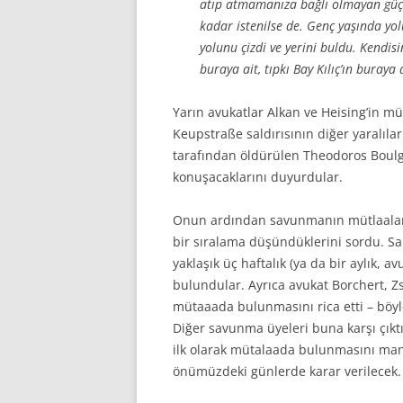
atıp atmamanıza bağlı olmayan güçl
kadar istenilse de. Genç yaşında yo
yolunu çizdi ve yerini buldu. Kendisi
buraya ait, tıpkı Bay Kılıç’ın buraya 
Yarın avukatlar Alkan ve Heising’in m
Keupstraße saldırısının diğer yaralılar
tarafından öldürülen Theodoros Boulga
konuşacaklarını duyurdular.
Onun ardından savunmanın mütlaalar
bir sıralama düşündüklerini sordu. Sa
yaklaşık üç haftalık (ya da bir aylık, a
bulundular. Ayrıca avukat Borchert, 
mütaaada bulunmasını rica etti – böyl
Diğer savunma üyeleri buna karşı çık
ilk olarak mütalaada bulunmasını mantı
önümüzdeki günlerde karar verilecek.