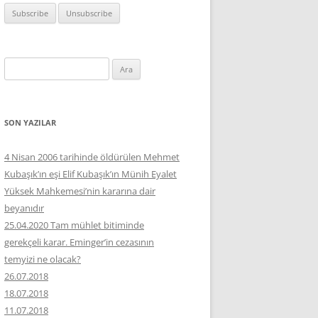
Arama:
SON YAZILAR
4 Nisan 2006 tarihinde öldürülen Mehmet
Kubaşık’ın eşi Elif Kubaşık’ın Münih Eyalet
Yüksek Mahkemesi’nin kararına dair
beyanıdır
25.04.2020 Tam mühlet bitiminde
gerekçeli karar. Eminger’in cezasının
temyizi ne olacak?
26.07.2018
18.07.2018
11.07.2018