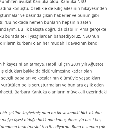
Münih’ten avukat Kaniuka oldu. Kaniuka NSU
ı adına konuştu. Özellikle de Kılıç ailesinin hikayesinden
uşturmalar ve basında çıkan haberler ve bunun gibi
etti: “Bu noktada hemen bunların hepsinin zaten
kındayım. Bu ilk bakışta doğru da olabilir. Ama gerçekte
ünkü burada tekil yazgılardan bahsediyoruz. NSU’nun
saldırıların kurbanı olan her müdahil davacının kendi
 hikayesini anlatmaya, Habil Kılıç’ın 2001 yılı Ağustos
ş oldukları bakkalda öldürülmesine kadar olan
sevgili babaları ve kocalarının ölümüyle yaşadıkları
şı yürütülen polis soruşturmaları ve bunlara eşlik eden
ahsetti. Barbara Kaniuka olanların müvekkili üzerindeki
bir şekilde kaybetmiş olan on iki yaşındaki biri, okulda
a mafya üyesi olduğu hakkında konuşulmasıyla nasıl baş
 tamamen terketmesini tercih ediyordu. Bunu o zaman çok