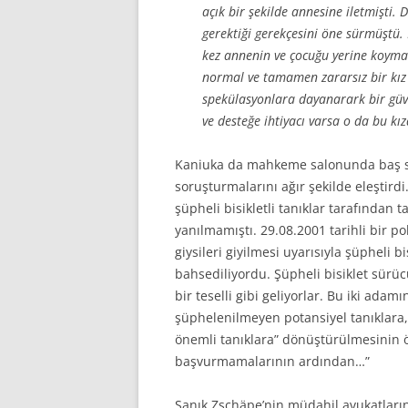
açık bir şekilde annesine iletmişti.
gerektiği gerekçesini öne sürmüştü.
kez annenin ve çocuğu yerine koymal
normal ve tamamen zararsız bir kız 
spekülasyonlara dayanarark bir güv
ve desteğe ihtiyacı varsa o da bu kız
Kaniuka da mahkeme salonunda baş so
soruşturmalarını ağır şekilde eleştird
şüpheli bisikletli tanıklar tarafından ta
yanılmamıştı. 29.08.2001 tarihli bir
giysileri giyilmesi uyarısıyla şüpheli 
bahsediliyordu. Şüpheli bisiklet sürüc
bir teselli gibi geliyorlar. Bu iki ada
şüphelenilmeyen potansiyel tanıklara, 
önemli tanıklara” dönüştürülmesinin 
başvurmamalarının ardından…”
Sanık Zschäpe’nin müdahil avukatları