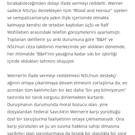
bırakabileceğinden dolayı ifade vermeyi reddetti. Werner
sadece NSU’yu destekleyen tüm “Blood and Honour” üyeleri
ve sempatizanlarıyla yakın ilişki içerisinde olmakla
kalmayıp kendisi de ortadan kaybolan üçlü ve Ralf
Wohlleben arasındaki telefon görüşmelerini ayarlamıştı.
Toplanan delillerin şu anki durumuna göre “B&H” ve
NSU’nun ceza takibinin merkezinde yer aldıkları dönemde,
her ihtimalde “B&H”nin yasağına kadar sıkı bir işbirliği
içinde oldukları tahmini oluşuyor.
Werner’in ifade vermeyi reddetmesi NSU’nun destekçi
ağının ortaya çıkarılmaya devam etmesini zorlaştırsa da, en
azından tüm katılımcıları bir kez daha “bir şey bilmiyorum”
tavrında bir tanık sorgusu dinlemekten kurtardı.
Duruşmanın durumunda moral bozucu olan, yine
dosyalardan Federal Savcılık’ın Werner’e karşı yürüttüğü
özel bir soruşturma faaliyetinin ortaya çıkmamasıydı. Ona
karşı yürütülen ve şu an susma hakkına sahip olmasına
yardımcı olan soruşturmaya da büyük bir olasılıkla bir süre