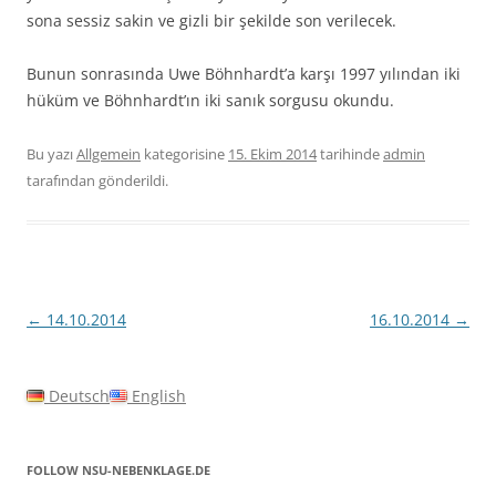
sona sessiz sakin ve gizli bir şekilde son verilecek.
Bunun sonrasında Uwe Böhnhardt’a karşı 1997 yılından iki
hüküm ve Böhnhardt’ın iki sanık sorgusu okundu.
Bu yazı
Allgemein
kategorisine
15. Ekim 2014
tarihinde
admin
tarafından gönderildi.
Yazı
←
14.10.2014
16.10.2014
→
dolaşımı
Deutsch
English
FOLLOW NSU-NEBENKLAGE.DE