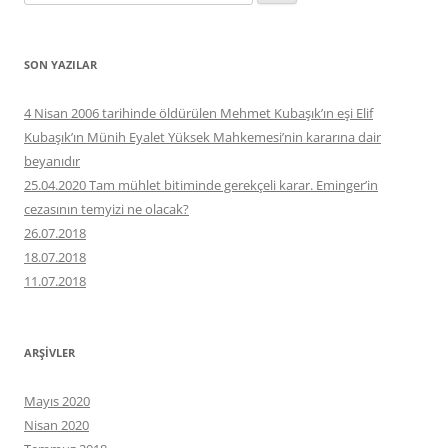
SON YAZILAR
4 Nisan 2006 tarihinde öldürülen Mehmet Kubaşık’ın eşi Elif
Kubaşık’ın Münih Eyalet Yüksek Mahkemesi’nin kararına dair
beyanıdır
25.04.2020 Tam mühlet bitiminde gerekçeli karar. Eminger’in
cezasının temyizi ne olacak?
26.07.2018
18.07.2018
11.07.2018
ARŞIVLER
Mayıs 2020
Nisan 2020