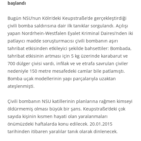
başlandı
Bugün NSU’nun Köln’deki Keupstraße’de gerçekleştirdiği
çivili bomba saldırısına dair ilk tanıklar sorgulandı. Açılışı
yapan Nordrhein-Westfalen Eyalet Kriminal Dairesi’nden iki
patlayıcı madde soruşturmacısı çivili bombanın aşırı
tahribat etkisinden etkileyici şekilde bahsettiler: Bombada,
tahribat etkisinin artması için 5 kg üzerinde karabarut ve
700 dülger çivisi vardı, infilak ve ve etrafa savrulan çiviler
nedeniyle 150 metre mesafedeki camlar bile patlamıştı.
Bomba uçak modellerinin yapı parçalarıyla uzaktan
ateşlenmişti.
Çivili bombanın NSU katillerinin planlarına rağmen kimseyi
öldürmemiş olması büyük bir şans. Keupstraße’deki çok
sayıda kişinin kısmen hayati olan yaralanmaları
önümüzdeki haftalarda konu edilecek. 20.01.2015
tarihinden itibaren yaralılar tanık olarak dinlenecek.