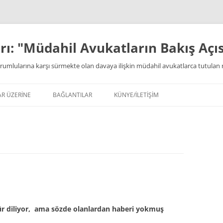
ı: "Müdahil Avukatların Bakış Açıs
rumlularına karşı sürmekte olan davaya ilişkin müdahil avukatlarca tutulan 
AR ÜZERİNE
BAĞLANTILAR
KÜNYE/İLETİŞİM
ür diliyor, ama sözde olanlardan haberi yokmuş