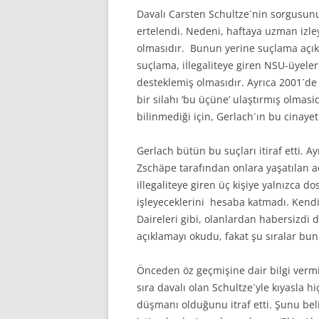
Davalı Carsten Schultze´nin sorgusun
ertelendi. Nedeni, haftaya uzman izle
olmasıdır. Bunun yerine suçlama açıkl
suçlama, iİlegaliteye giren NSU-üyele
desteklemiş olmasıdır. Ayrıca 2001´de 
bir silahı ‘bu üçüne’ ulaştırmış olmasid
bilinmediği için, Gerlach´ın bu cinay
Gerlach bütün bu suçları itiraf etti.
Zschäpe tarafından onlara yaşatılan ac
illegaliteye giren üç kişiye yalnızca 
işleyeceklerini hesaba katmadı. Kend
Daireleri gibi, olanlardan habersizdi 
açıklamayı okudu, fakat şu sıralar bun
Önceden öz geçmişine dair bilgi vermi
sıra davalı olan Schultze´yle kıyasla 
düşmanı olduğunu itraf etti. Şunu belir