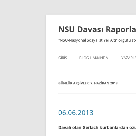
İçeriğe
atla
NSU Davası Raporlar
"NSU-Nasyonal Sosyalist Yer Altı" örgütü so
GIRIŞ
BLOG HAKKINDA
YAZARL
GÜNLÜK ARŞIVLER:
7. HAZIRAN 2013
06.06.2013
Davalı olan Gerlach kurbanlardan öz