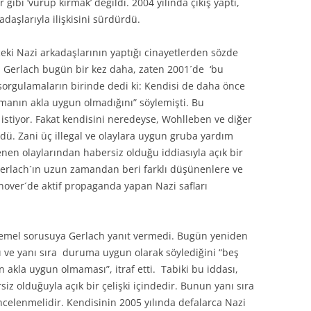
er gibi ‘vurup kırmak’ değildi. 2004 yılında çıkış yaptı,
daşlarıyla ilişkisini sürdürdü.
eki Nazi arkadaşlarının yaptığı cinayetlerden sözde
l. Gerlach bugün bir kez daha, zaten 2001´de ‘bu
i sorgulamaların birinde dedi ki: Kendisi de daha önce
şmanın akla uygun olmadığını” söylemişti. Bu
stiyor. Fakat kendisini neredeyse, Wohlleben ve diğer
gördü. Zani üç illegal ve olaylara uygun gruba yardım
nen olaylarından habersiz olduğu iddiasıyla açık bir
e: Gerlach´ın uzun zamandan beri farklı düşünenlere ve
nover´de aktif propaganda yapan Nazi safları
i temel sorusuya Gerlach yanıt vermedi. Bugün yeniden
ı ve yanı sıra duruma uygun olarak söylediğini “beş
 akla uygun olmaması”, itraf etti. Tabiki bu iddası,
z olduğuyla açık bir çelişki içindedir. Bunun yanı sıra
 incelenmelidir. Kendisinin 2005 yılında defalarca Nazi