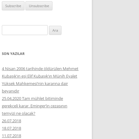
Arama:
SON YAZILAR
4 Nisan 2006 tarihinde öldürülen Mehmet
Kubaşık’ın eşi Elif Kubaşık’ın Münih Eyalet
Yüksek Mahkemesi’nin kararına dair
beyanıdır
25.04.2020 Tam mühlet bitiminde
gerekçeli karar. Eminger’in cezasının
temyizi ne olacak?
26.07.2018
18.07.2018
11.07.2018