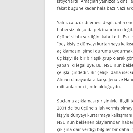
istiyorlardı. Amaçları yalnızca ‘Skins’ l
fakat bugüne kadar hala bazı Nazi arka
Yalnızca özür dilemesi değil, daha önc
habersiz oluşu da pek inandırıcı deği
üçüne’ silahı verdiğini kabul etti. Esk
“beş kişiyle dünyayı kurtarmaya kalkı
açıklamasını şimdi duruma uydurmak i
üç kişiyi ile bir birleşik grup olarak 
yapan iki legal üye. Bu, NSU nun bekle
çelişki içindedir. Bir çelişki daha is
Alman olmayanlara karşı, Jena ve Han
militanlarının içinde olduğuydu.
Suçlama açıklaması girişimiyle illgil
2001 de ‘bu üçüne’ silah vermiş olmay
kişiyle dünyayı kurtarmaya kalkışmanın
NSU nun beklenen olaylarından habersi
çıkışına dair verdiği bilgiler bir daha