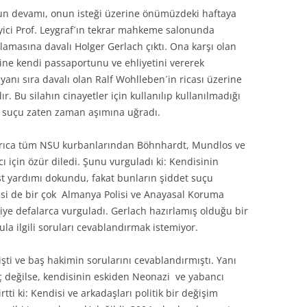
un devamı, onun isteği üzerine önümüzdeki haftaya
yici Prof. Leygraf´ın tekrar mahkeme salonunda
amasına davalı Holger Gerlach çıktı. Ona karşı olan
rine kendi passaportunu ve ehliyetini vererek
yanı sıra davalı olan Ralf Wohlleben´in ricası üzerine
ır. Bu silahın cinayetler için kullanılıp kullanılmadığı
et suçu zaten zaman aşımına uğradı.
 Ayrıca tüm NSU kurbanlarından Böhnhardt, Mundlos ve
ı için özür diledi. Şunu vurguladı ki: Kendisinin
dost yardımı dokundu, fakat bunların şiddet suçu
isi de bir çok Almanya Polisi ve Anayasal Koruma
diye defalarca vurguladı. Gerlach hazırlamış olduğu bir
ula ilgili soruları cevablandırmak istemiyor.
şti ve baş hakimin sorularını cevablandırmıştı. Yanı
hiç değilse, kendisinin eskiden Neonazi ve yabancı
tti ki: Kendisi ve arkadaşları politik bir değişim