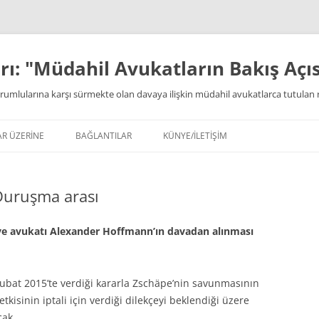
ı: "Müdahil Avukatların Bakış Açıs
rumlularına karşı sürmekte olan davaya ilişkin müdahil avukatlarca tutulan 
AR ÜZERİNE
BAĞLANTILAR
KÜNYE/İLETİŞİM
Duruşma arası
i ve avukatı Alexander Hoffmann’ın davadan alınması
bat 2015’te verdiği kararla Zschäpe’nin savunmasının
kisinin iptali için verdiği dilekçeyi beklendiği üzere
cak.