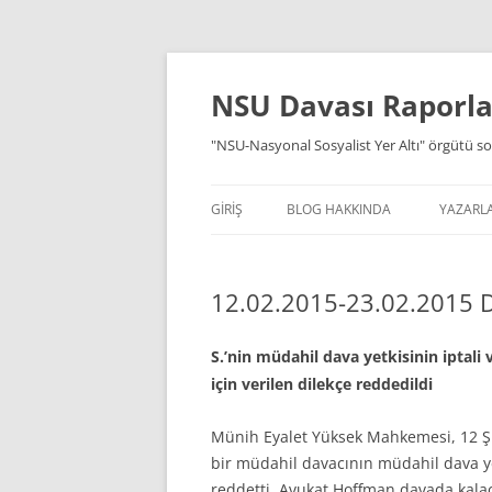
İçeriğe
atla
NSU Davası Raporlar
"NSU-Nasyonal Sosyalist Yer Altı" örgütü so
GIRIŞ
BLOG HAKKINDA
YAZARL
12.02.2015-23.02.2015 
S.’nin müdahil dava yetkisinin iptal
için verilen dilekçe reddedildi
Münih Eyalet Yüksek Mahkemesi, 12 Şu
bir müdahil davacının müdahil dava yet
reddetti. Avukat Hoffman davada kala