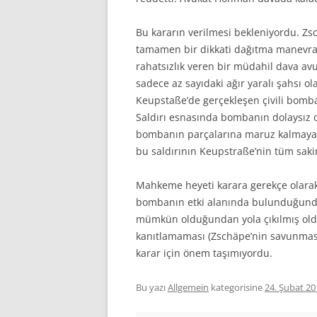
Bu kararın verilmesi bekleniyordu. Z
tamamen bir dikkati dağıtma manevrası
rahatsızlık veren bir müdahil dava av
sadece az sayıdaki ağır yaralı şahsı o
Keupstaße’de gerçekleşen çivili bomba
Saldırı esnasında bombanın dolaysız 
bombanın parçalarına maruz kalmayan
bu saldırının Keupstraße’nin tüm sakin
Mahkeme heyeti karara gerekçe olarak 
bombanın etki alanında bulunduğundan
mümkün olduğundan yola çıkılmış oldu
kanıtlamaması (Zschäpe’nin savunması 
karar için önem taşımıyordu.
Bu yazı
Allgemein
kategorisine
24. Şubat 20