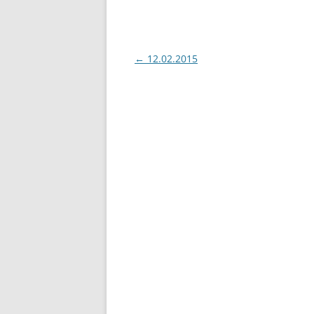
Yazı
←
12.02.2015
dolaşımı