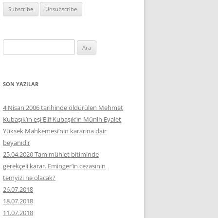
Arama:
SON YAZILAR
4 Nisan 2006 tarihinde öldürülen Mehmet
Kubaşık’ın eşi Elif Kubaşık’ın Münih Eyalet
Yüksek Mahkemesi’nin kararına dair
beyanıdır
25.04.2020 Tam mühlet bitiminde
gerekçeli karar. Eminger’in cezasının
temyizi ne olacak?
26.07.2018
18.07.2018
11.07.2018