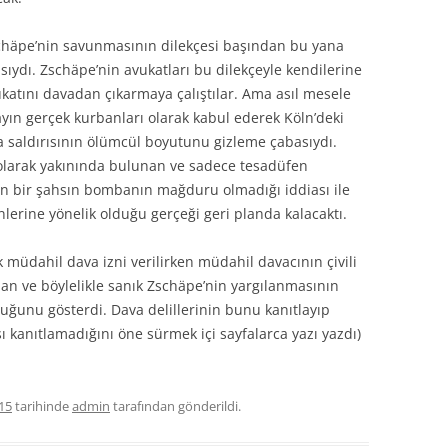
schäpe’nin savunmasının dilekçesi başından bu yana
ydı. Zschäpe’nin avukatları bu dilekçeyle kendilerine
ukatını davadan çıkarmaya çalıştılar. Ama asıl mesele
layın gerçek kurbanları olarak kabul ederek Köln’deki
 saldırısının ölümcül boyutunu gizleme çabasıydı.
olarak yakınında bulunan ve sadece tesadüfen
 bir şahsın bombanın mağduru olmadığı iddiası ile
lerine yönelik olduğu gerçeği geri planda kalacaktı.
müdahil dava izni verilirken müdahil davacının çivili
 ve böylelikle sanık Zschäpe’nin yargılanmasının
ğunu gösterdi. Dava delillerinin bunu kanıtlayıp
kanıtlamadığını öne sürmek içi sayfalarca yazı yazdı)
15
tarihinde
admin
tarafından gönderildi.