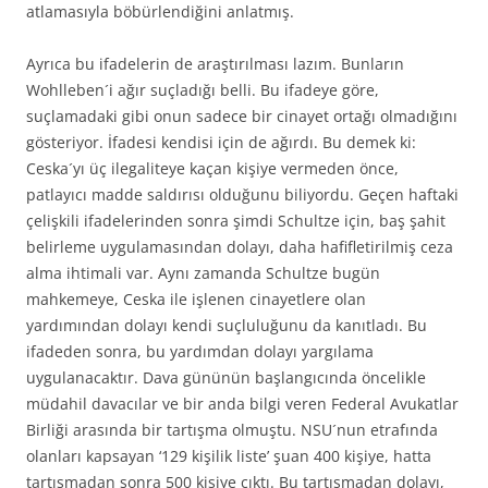
atlamasıyla böbürlendiğini anlatmış.
Ayrıca bu ifadelerin de araştırılması lazım. Bunların
Wohlleben´i ağır suçladığı belli. Bu ifadeye göre,
suçlamadaki gibi onun sadece bir cinayet ortağı olmadığını
gösteriyor. İfadesi kendisi için de ağırdı. Bu demek ki:
Ceska´yı üç ilegaliteye kaçan kişiye vermeden önce,
patlayıcı madde saldırısı olduğunu biliyordu. Geçen haftaki
çelişkili ifadelerinden sonra şimdi Schultze için, baş şahit
belirleme uygulamasından dolayı, daha hafifletirilmiş ceza
alma ihtimali var. Aynı zamanda Schultze bugün
mahkemeye, Ceska ile işlenen cinayetlere olan
yardımından dolayı kendi suçluluğunu da kanıtladı. Bu
ifadeden sonra, bu yardımdan dolayı yargılama
uygulanacaktır. Dava gününün başlangıcında öncelikle
müdahil davacılar ve bir anda bilgi veren Federal Avukatlar
Birliği arasında bir tartışma olmuştu. NSU´nun etrafında
olanları kapsayan ‘129 kişilik liste’ şuan 400 kişiye, hatta
tartışmadan sonra 500 kişiye çıktı. Bu tartışmadan dolayı,