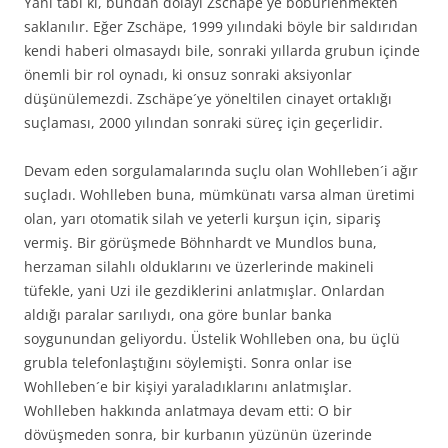
Yani tabi ki, bundan dolayı Zschäpe´ye böbürlenmekten
saklanılır. Eğer Zschäpe, 1999 yılındaki böyle bir saldırıdan
kendi haberi olmasaydı bile, sonraki yıllarda grubun içinde
önemli bir rol oynadı, ki onsuz sonraki aksiyonlar
düşünülemezdi. Zschäpe´ye yöneltilen cinayet ortaklığı
suçlaması, 2000 yılından sonraki süreç için geçerlidir.
Devam eden sorgulamalarında suçlu olan Wohlleben´i ağır
suçladı. Wohlleben buna, mümkünatı varsa alman üretimi
olan, yarı otomatik silah ve yeterli kurşun için, sipariş
vermiş. Bir görüşmede Böhnhardt ve Mundlos buna,
herzaman silahlı olduklarını ve üzerlerinde makineli
tüfekle, yani Uzi ile gezdiklerini anlatmışlar. Onlardan
aldığı paralar sarılıydı, ona göre bunlar banka
soygunundan geliyordu. Üstelik Wohlleben ona, bu üçlü
grubla telefonlaştığını söylemişti. Sonra onlar ise
Wohlleben´e bir kişiyi yaraladıklarını anlatmışlar.
Wohlleben hakkında anlatmaya devam etti: O bir
dövüşmeden sonra, bir kurbanın yüzünün üzerinde