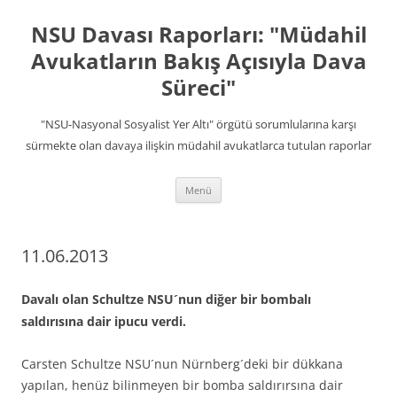
İçeriğe
atla
NSU Davası Raporları: "Müdahil
Avukatların Bakış Açısıyla Dava
Süreci"
"NSU-Nasyonal Sosyalist Yer Altı" örgütü sorumlularına karşı
sürmekte olan davaya ilişkin müdahil avukatlarca tutulan raporlar
Menü
11.06.2013
Davalı olan Schultze NSU´nun diğer bir bombalı
saldırısına dair ipucu verdi.
Carsten Schultze NSU´nun Nürnberg´deki bir dükkana
yapılan, henüz bilinmeyen bir bomba saldırırsına dair