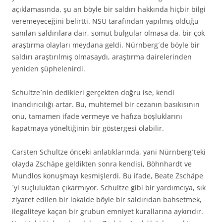
açıklamasında, şu an böyle bir saldırı hakkında hiçbir bilgi
veremeyeceğini belirtti. NSU tarafından yapılmış olduğu
sanılan saldırılara dair, somut bulgular olmasa da, bir çok
araştırma olayları meydana geldi. Nürnberg´de böyle bir
saldırı araştırılmış olmasaydı, araştırma dairelerinden
yeniden şüphelenirdi.
Schultze´nin dedikleri gerçekten doğru ise, kendi
inandırıcılığı artar. Bu, muhtemel bir cezanın basıkısının
onu, tamamen ifade vermeye ve hafıza boşluklarını
kapatmaya yöneltiğinin bir göstergesi olabilir.
Carsten Schultze önceki anlatıklarında, yani Nürnberg´teki
olayda Zschäpe geldikten sonra kendisi, Böhnhardt ve
Mundlos konuşmayı kesmişlerdi. Bu ifade, Beate Zschäpe
´yi suçluluktan çıkarmıyor. Schultze gibi bir yardımcıya, sık
ziyaret edilen bir lokalde böyle bir saldırıdan bahsetmek,
ilegaliteye kaçan bir grubun emniyet kurallarına aykırıdır.