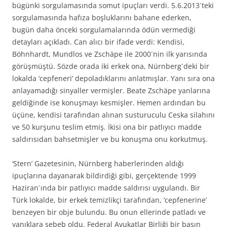
bügünki sorgulamasında somut ipuçları verdi. 5.6.2013´teki
sorgulamasında hafıza boşluklarını bahane ederken,
bugün daha önceki sorgulamalarında ödün vermediği
detayları açıkladı. Can alıcı bir ifade verdi: Kendisi,
Böhnhardt, Mundlos ve Zschäpe ile 2000´nin ilk yarısında
görüşmüştü. Sözde orada iki erkek ona, Nürnberg´deki bir
lokalda ‘cepfeneri’ depoladıklarını anlatmışlar. Yanı sıra ona
anlayamadığı sinyaller vermişler. Beate Zschäpe yanlarına
geldiğinde ise konuşmayı kesmişler. Hemen ardından bu
üçüne, kendisi tarafından alınan susturuculu Ceska silahını
ve 50 kurşunu teslim etmiş. İkisi ona bir patlıyıcı madde
saldırısıdan bahsetmişler ve bu konuşma onu korkutmuş.
‘Stern’ Gazetesinin, Nürnberg haberlerinden aldığı
ipuçlarına dayanarak bildirdiği gibi, gerçektende 1999
Haziran´ında bir patlıyıcı madde saldırısı uygulandı. Bir
Türk lokalde, bir erkek temizlikçi tarafından, ‘cepfenerine’
benzeyen bir obje bulundu. Bu onun ellerinde patladı ve
yanıklara sebeb oldu. Federal Avukatlar Birliği bir basın