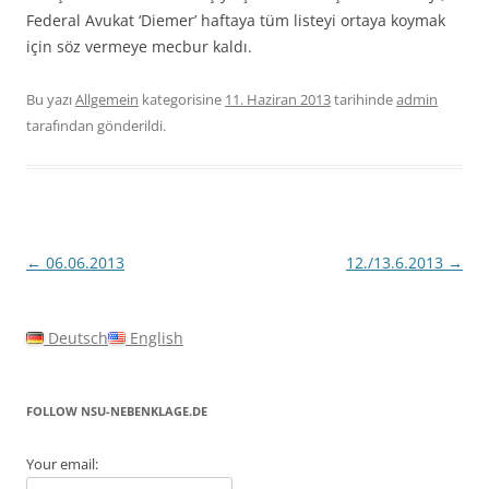
Federal Avukat ‘Diemer’ haftaya tüm listeyi ortaya koymak
için söz vermeye mecbur kaldı.
Bu yazı
Allgemein
kategorisine
11. Haziran 2013
tarihinde
admin
tarafından gönderildi.
Yazı
←
06.06.2013
12./13.6.2013
→
dolaşımı
Deutsch
English
FOLLOW NSU-NEBENKLAGE.DE
Your email: