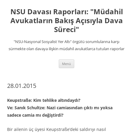
İçeriğe
atla
NSU Davası Raporları: "Müdahil
Avukatların Bakış Açısıyla Dava
Süreci"
"NSU-Nasyonal Sosyalist Yer Altı" örgütü sorumlularına karşı
sürmekte olan davaya ilişkin müdahil avukatlarca tutulan raporlar
Menü
28.01.2015
Keupstraße: Kim tehlike altındaydı?
Ve: Sanık Schultze: Nazi camiasından çıktı mı yoksa
sadece camia mı değiştirdi?
Bir ailenin üç üyesi Keupstraße’deki saldırıyı nasıl