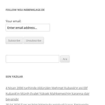
FOLLOW NSU-NEBENKLAGE.DE
Your email:
Arama:
SON YAZILAR
4 Nisan 2006 tarihinde öldürülen Mehmet Kubaşık’ın eşi Elif
Kubaşık’ın Münih Eyalet Yüksek Mahkemesi’nin kararına dair
beyanıdır
25.04.2020 Tam mühlet bitiminde gerekçeli karar. Eminger’in