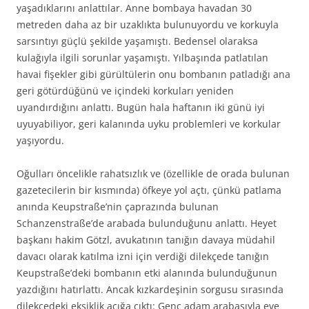
yaşadıklarını anlattılar. Anne bombaya havadan 30
metreden daha az bir uzaklıkta bulunuyordu ve korkuyla
sarsıntıyı güçlü şekilde yaşamıştı. Bedensel olaraksa
kulağıyla ilgili sorunlar yaşamıştı. Yılbaşında patlatılan
havai fişekler gibi gürültülerin onu bombanın patladığı ana
geri götürdüğünü ve içindeki korkuları yeniden
uyandırdığını anlattı. Bugün hala haftanın iki günü iyi
uyuyabiliyor, geri kalanında uyku problemleri ve korkular
yaşıyordu.
Oğulları öncelikle rahatsızlık ve (özellikle de orada bulunan
gazetecilerin bir kısmında) öfkeye yol açtı, çünkü patlama
anında Keupstraße’nin çaprazında bulunan
Schanzenstraße’de arabada bulunduğunu anlattı. Heyet
başkanı hakim Götzl, avukatının tanığın davaya müdahil
davacı olarak katılma izni için verdiği dilekçede tanığın
Keupstraße’deki bombanın etki alanında bulunduğunun
yazdığını hatırlattı. Ancak kızkardeşinin sorgusu sırasında
dilekçedeki eksiklik açığa çıktı: Genç adam arabasıyla eve