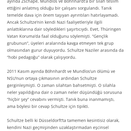
ayında Zschäpe, Mundlos ve Böhnhardt’a bir silah teslim
ettiğini anlatmış olduğu bir çalışanı sorgulandı. Tanık
temelde dava için önem taşıyan ayrıntıları hatırlayamadı.
Ancak Schultze’nin kendi Nazi faaliyetleriyle ilgili
anlattıklarına dair söyledikleri şaşırtıcıydı. Evet, Thüringen
Vatan Koruma’da faal olduğunu söylemişti. “Gençlik
grubunun”, üyeleri aralarında kavga etmeyen tek grup
olmasından gurur duyuyordu. Schultze Naziler arasında da
“hobi pedagoğu” olarak çalışıyordu.
2011 Kasım ayında Böhnhardt ve Mundlos’un ölümü ve
NSU’nun ortaya çıkmasının ardından Schultze
gerginleşmişti. O zaman silahtan bahsetmişti. O silahla
neler yapıldığına dair o zaman neler düşündüğü sorusuna
“hiçbir şey” cevabını vermişti. Tanık buna inanmamıştı,
ama böylesi bir cevap Schultze için tipikti.
Schultze belli ki Düsseldorft’ta tamemen kesintisiz olarak,
kendini Nazi geçmişinden uzaklaştırmadan eşcinsel