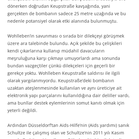
dönerken doğrudan Keupstraße kavşağında, yani
gerçekten de bombanın sadece 25 metre uzağında ve bu
nedenle potansiyel olarak etki alanında bulunmuştu.
Wohlleben’in savunması o sırada bir dilekçeyi görüşmek
üzere ara talebinde bulundu. Açık şekilde bu çelişkileri
kendi çıkarlarına kullanıp müdahil davacuların
meşruluğuna karşı çıkmayı umuyorlardı ama sonunda
bundan vazgeçtiler çünkü dilekçeleri için geçerli bir
gerekçe yoktu. Wohlleben Keupstraße saldırısı ile ilgili
olarak yargılanmıyordu. Keupstraße’deki bombanın
uzaktan ateşlenmesinde kullanılan ve aynı üreticiye ait
elektronik yapı parçalarını kullanıldığına dair deliller vardı,
ama bunllar destek eylemlerinin somut kanıtı olmak için
yeterli değildi.
Ardından Düsseldorf’tan Aids-Hilfe’nin (Aids yardımı) sanık
Schultze ile çalışmış olan ve Schultze’nin 2011 yılı Kasım