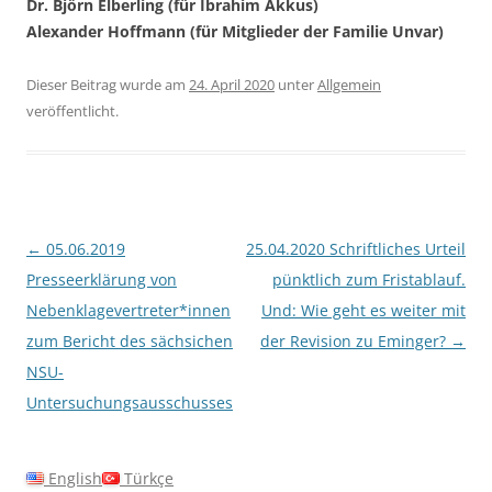
Dr. Björn Elberling (für Ibrahim Akkus)
Alexander Hoffmann (für Mitglieder der Familie Unvar)
Dieser Beitrag wurde am
24. April 2020
unter
Allgemein
veröffentlicht.
Beitragsnavigation
←
05.06.2019
25.04.2020 Schriftliches Urteil
Presseerklärung von
pünktlich zum Fristablauf.
Nebenklagevertreter*innen
Und: Wie geht es weiter mit
zum Bericht des sächsichen
der Revision zu Eminger?
→
NSU-
Untersuchungsausschusses
English
Türkçe