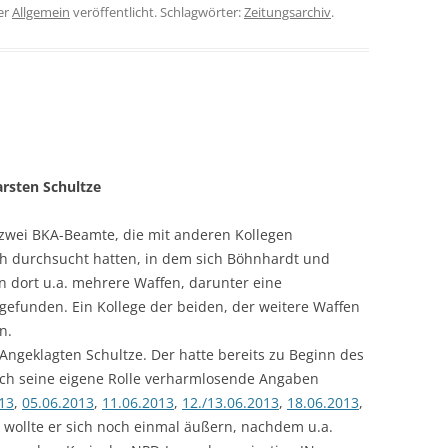
er
Allgemein
veröffentlicht. Schlagwörter:
Zeitungsarchiv
.
rsten Schultze
zwei BKA-Beamte, die mit anderen Kollegen
 durchsucht hatten, in dem sich Böhnhardt und
n dort u.a. mehrere Waffen, darunter eine
gefunden. Ein Kollege der beiden, der weitere Waffen
n.
Angeklagten Schultze. Der hatte bereits zu Beginn des
uch seine eigene Rolle verharmlosende Angaben
13
,
05.06.2013
,
11.06.2013
,
12./13.06.2013
,
18.06.2013
,
zt wollte er sich noch einmal äußern, nachdem u.a.