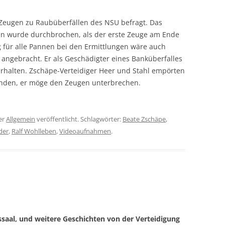
Zeugen zu Raubüberfällen des NSU befragt. Das
en wurde durchbrochen, als der erste Zeuge am Ende
ng für alle Pannen bei den Ermittlungen wäre auch
ngebracht. Er als Geschädigter eines Banküberfalles
rhalten. Zschäpe-Verteidiger Heer und Stahl empörten
zenden, er möge den Zeugen unterbrechen.
er
Allgemein
veröffentlicht. Schlagwörter:
Beate Zschäpe
,
der
,
Ralf Wohlleben
,
Videoaufnahmen
.
saal, und weitere Geschichten von der Verteidigung