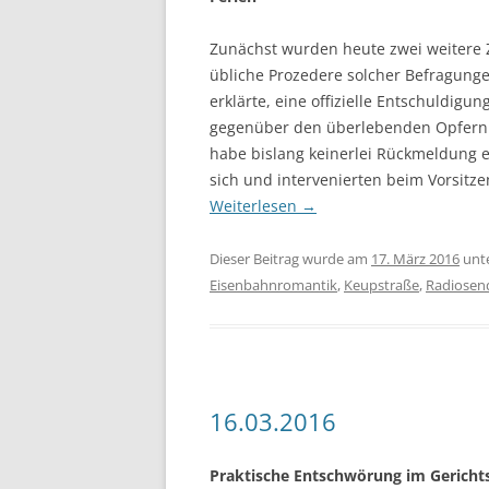
Zunächst wurden heute zwei weitere 
übliche Prozedere solcher Befragung
erklärte, eine offizielle Entschuldigu
gegenüber den überlebenden Opfern a
habe bislang keinerlei Rückmeldung e
sich und intervenierten beim Vorsit
Weiterlesen
→
Dieser Beitrag wurde am
17. März 2016
unt
Eisenbahnromantik
,
Keupstraße
,
Radiosen
16.03.2016
Praktische Entschwörung im Gerichts