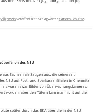
 aus dem Kreis der NPD-Jugendorganisation JN,
r
Allgemein
veröffentlicht. Schlagwörter:
Carsten Schultze
.
büberfällen des NSU
 aus Sachsen als Zeugen aus, die seinerzeit
es NSU auf Post- und Sparkassenfilialen in Chemnitz
amals waren zwar Bilder von Überwachungskameras,
ert worden, aber den Tätern kam man nicht auf die
olgte später durch das BKA über die in der NSU-