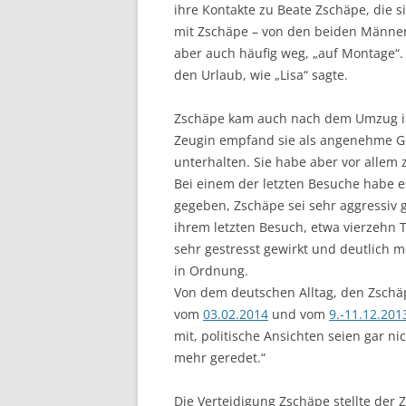
ihre Kontakte zu Beate Zschäpe, die si
mit Zschäpe – von den beiden Männern
aber auch häufig weg, „auf Montage“
den Urlaub, wie „Lisa“ sagte.
Zschäpe kam auch nach dem Umzug in 
Zeugin empfand sie als angenehme Ge
unterhalten. Sie habe aber vor allem 
Bei einem der letzten Besuche habe e
gegeben, Zschäpe sei sehr aggressiv ge
ihrem letzten Besuch, etwa vierzehn T
sehr gestresst gewirkt und deutlich m
in Ordnung.
Von dem deutschen Alltag, den Zschäp
vom
03.02.2014
und vom
9.-11.12.201
mit, politische Ansichten seien gar ni
mehr geredet.“
Die Verteidigung Zschäpe stellte der 