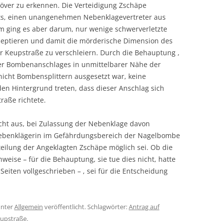
över zu erkennen. Die Verteidigung Zschäpe
its, einen unangenehmen Nebenklagevertreter aus
m ging es aber darum, nur wenige schwerverletzte
kzeptieren und damit die mörderische Dimension des
 Keupstraße zu verschleiern. Durch die Behauptung ,
der Bombenanschlages in unmittelbarer Nähe der
nicht Bombensplittern ausgesetzt war, keine
den Hintergrund treten, dass dieser Anschlag sich
raße richtete.
cht aus, bei Zulassung der Nebenklage davon
Nebenklägerin im Gefährdungsbereich der Nagelbombe
eilung der Angeklagten Zschäpe möglich sei. Ob die
eise – für die Behauptung, sie tue dies nicht, hatte
Seiten vollgeschrieben – , sei für die Entscheidung
nter
Allgemein
veröffentlicht. Schlagwörter:
Antrag auf
upstraße
.