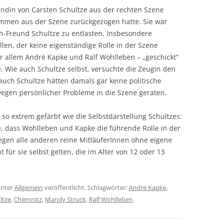
ndin von Carsten Schultze aus der rechten Szene
ammen aus der Szene zurückgezogen hatte. Sie war
ch-Freund Schultze zu entlasten. Insbesondere
llen, der keine eigenständige Rolle in der Szene
or allem André Kapke und Ralf Wohlleben – „geschickt“
 Wie auch Schultze selbst, versuchte die Zeugin den
auch Schultze hätten damals gar keine politische
egen persönlicher Probleme in die Szene geraten.
 so extrem gefärbt wie die Selbstdarstellung Schultzes:
e, dass Wohlleben und Kapke die führende Rolle in der
egen alle anderen reine MitläuferInnen ohne eigene
für sie selbst gelten, die im Alter von 12 oder 13
nter
Allgemein
veröffentlicht. Schlagwörter:
Andre Kapke
,
ltze
,
Chemnitz
,
Mandy Struck
,
Ralf Wohlleben
.