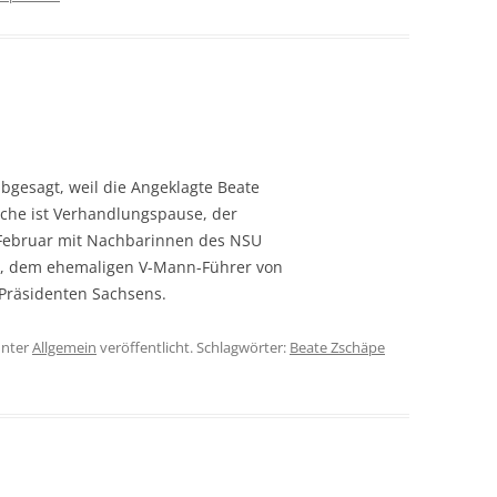
gesagt, weil die Angeklagte Beate
oche ist Verhandlungspause, der
. Februar mit Nachbarinnen des NSU
h, dem ehemaligen V-Mann-Führer von
-Präsidenten Sachsens.
nter
Allgemein
veröffentlicht. Schlagwörter:
Beate Zschäpe