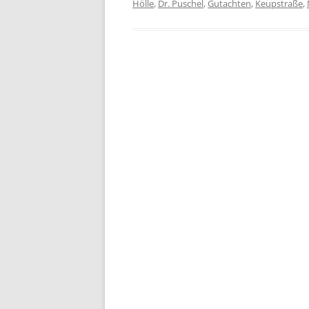
Hölle
,
Dr. Puschel
,
Gutachten
,
Keupstraße
,