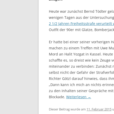
Heute war zunächst Bernd Tödter gela
wenigen Tagen aus der Untersuchungs
2 1/2 Jahren Freiheitsstrafe verurteilt
Outfit der 90er mit Glatze, Bomberjac
Er hatte bei einer seiner vorherigen 
machen zu einem Treffen mit Uwe Mu
Mord an Halit Yozgat in Kassel. Heute
schaffte es, so dreist wie kein Zeug
miteinander zu verbinden: Zunächst 
selbst nicht der Gefahr der Strafver
Richter Götzl darauf hinwies, dass i
„Dann kann ich mich an nichts erinne
zu den Inhalten seiner Gespräche mit 
Blockade.
Weiterlesen
→
Dieser Beitrag wurde am
11. Februar 2015
u