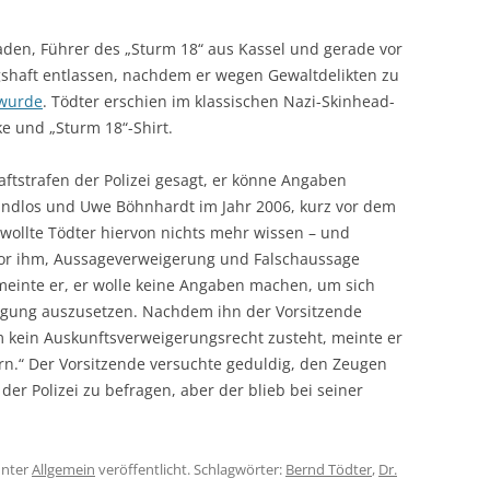
den, Führer des „Sturm 18“ aus Kassel und gerade vor
haft entlassen, nachdem er wegen Gewaltdelikten zu
 wurde
. Tödter erschien im klassischen Nazi-Skinhead-
ke und „Sturm 18“-Shirt.
Haftstrafen der Polizei gesagt, er könne Angaben
ndlos und Uwe Böhnhardt im Jahr 2006, kurz vor dem
 wollte Tödter hiervon nichts mehr wissen – und
e vor ihm, Aussageverweigerung und Falschaussage
meinte er, er wolle keine Angaben machen, um sich
folgung auszusetzen. Nachdem ihn der Vorsitzende
hm kein Auskunftsverweigerungsrecht zusteht, meinte er
rn.“ Der Vorsitzende versuchte geduldig, den Zeugen
der Polizei zu befragen, aber der blieb bei seiner
nter
Allgemein
veröffentlicht. Schlagwörter:
Bernd Tödter
,
Dr.