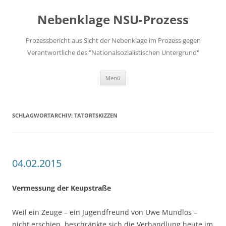
Zum
Inhalt
Nebenklage NSU-Prozess
springen
Prozessbericht aus Sicht der Nebenklage im Prozess gegen
Verantwortliche des "Nationalsozialistischen Untergrund"
Menü
SCHLAGWORTARCHIV:
TATORTSKIZZEN
04.02.2015
Vermessung der Keupstraße
Weil ein Zeuge – ein Jugendfreund von Uwe Mundlos –
nicht erschien, beschränkte sich die Verhandlung heute im