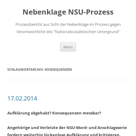
Zum
Inhalt
Nebenklage NSU-Prozess
springen
Prozessbericht aus Sicht der Nebenklage im Prozess gegen
Verantwortliche des "Nationalsozialistischen Untergrund"
Menü
SCHLAGWORTARCHIV:
KONSEQUENZEN
17.02.2014
Aufklärung abgehakt? Konsequenzen messbar?
Angehörige und Verletzte der NSU-Mord- und Anschlagsserie
fordern weiterhin lückenlose Aufklärung und kritisieren