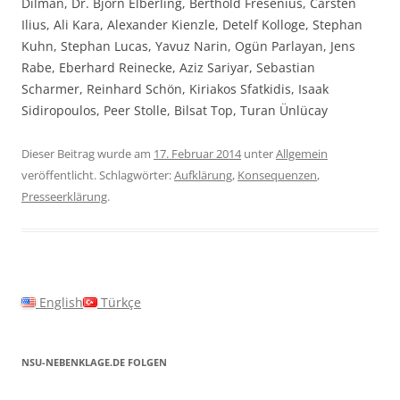
Dilman, Dr. Björn Elberling, Berthold Fresenius, Carsten
Ilius, Ali Kara, Alexander Kienzle, Detelf Kolloge, Stephan
Kuhn, Stephan Lucas, Yavuz Narin, Ogün Parlayan, Jens
Rabe, Eberhard Reinecke, Aziz Sariyar, Sebastian
Scharmer, Reinhard Schön, Kiriakos Sfatkidis, Isaak
Sidiropoulos, Peer Stolle, Bilsat Top, Turan Ünlücay
Dieser Beitrag wurde am
17. Februar 2014
unter
Allgemein
veröffentlicht. Schlagwörter:
Aufklärung
,
Konsequenzen
,
Presseerklärung
.
English
Türkçe
NSU-NEBENKLAGE.DE FOLGEN