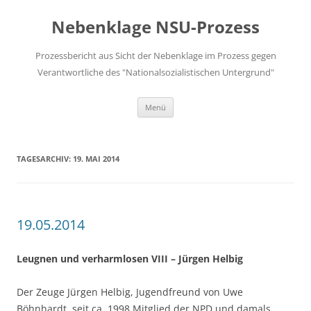
Zum
Inhalt
Nebenklage NSU-Prozess
springen
Prozessbericht aus Sicht der Nebenklage im Prozess gegen
Verantwortliche des "Nationalsozialistischen Untergrund"
Menü
TAGESARCHIV:
19. MAI 2014
19.05.2014
Leugnen und verharmlosen VIII – Jürgen Helbig
Der Zeuge Jürgen Helbig, Jugendfreund von Uwe
Böhnhardt, seit ca. 1998 Mitglied der NPD und damals