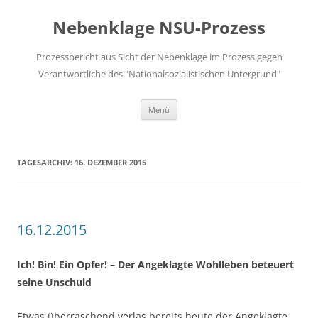
Zum
Inhalt
Nebenklage NSU-Prozess
springen
Prozessbericht aus Sicht der Nebenklage im Prozess gegen
Verantwortliche des "Nationalsozialistischen Untergrund"
Menü
TAGESARCHIV:
16. DEZEMBER 2015
16.12.2015
Ich! Bin! Ein Opfer! – Der Angeklagte Wohlleben beteuert
seine Unschuld
Etwas überraschend verlas bereits heute der Angeklagte