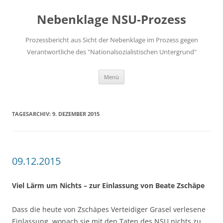
Zum
Inhalt
Nebenklage NSU-Prozess
springen
Prozessbericht aus Sicht der Nebenklage im Prozess gegen
Verantwortliche des "Nationalsozialistischen Untergrund"
Menü
TAGESARCHIV:
9. DEZEMBER 2015
09.12.2015
Viel Lärm um Nichts – zur Einlassung von Beate Zschäpe
Dass die heute von Zschäpes Verteidiger Grasel verlesene
Einlassung, wonach sie mit den Taten des NSU nichts zu