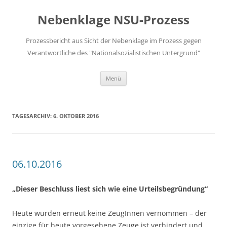
Zum
Inhalt
Nebenklage NSU-Prozess
springen
Prozessbericht aus Sicht der Nebenklage im Prozess gegen
Verantwortliche des "Nationalsozialistischen Untergrund"
Menü
TAGESARCHIV:
6. OKTOBER 2016
06.10.2016
„Dieser Beschluss liest sich wie eine Urteilsbegründung“
Heute wurden erneut keine ZeugInnen vernommen – der
einzige für heute vorgesehene Zeuge ist verhindert und