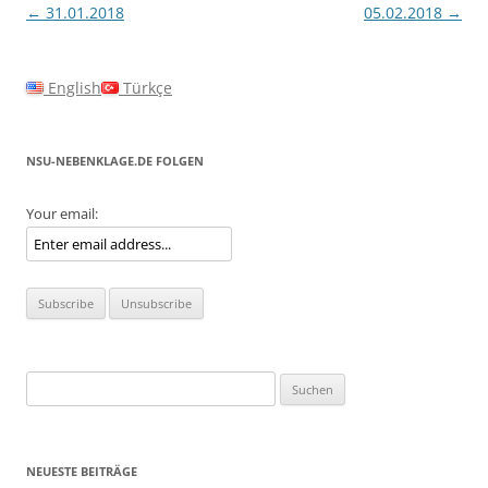
Beitragsnavigation
←
31.01.2018
05.02.2018
→
English
Türkçe
NSU-NEBENKLAGE.DE FOLGEN
Your email:
Suchen
nach:
NEUESTE BEITRÄGE