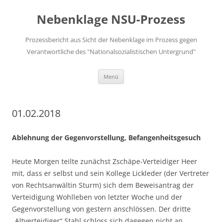
Zum
Inhalt
Nebenklage NSU-Prozess
springen
Prozessbericht aus Sicht der Nebenklage im Prozess gegen
Verantwortliche des "Nationalsozialistischen Untergrund"
Menü
01.02.2018
Ablehnung der Gegenvorstellung, Befangenheitsgesuch
Heute Morgen teilte zunächst Zschäpe-Verteidiger Heer
mit, dass er selbst und sein Kollege Lickleder (der Vertreter
von Rechtsanwältin Sturm) sich dem Beweisantrag der
Verteidigung Wohlleben von letzter Woche und der
Gegenvorstellung von gestern anschlössen. Der dritte
„Altverteidiger“ Stahl schloss sich dagegen nicht an.