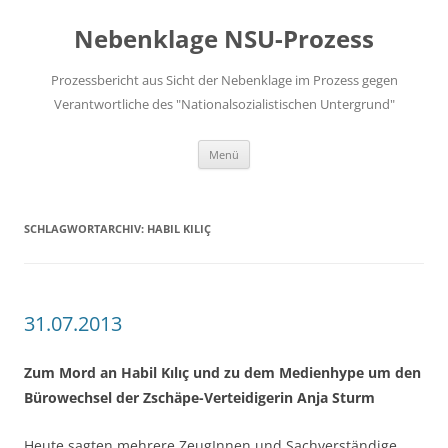
Zum
Inhalt
Nebenklage NSU-Prozess
springen
Prozessbericht aus Sicht der Nebenklage im Prozess gegen
Verantwortliche des "Nationalsozialistischen Untergrund"
Menü
SCHLAGWORTARCHIV:
HABIL KILIÇ
31.07.2013
Zum Mord an Habil Kılıç und zu dem Medienhype um den
Bürowechsel der Zschäpe-Verteidigerin Anja Sturm
Heute sagten mehrere ZeugInnen und Sachverständige