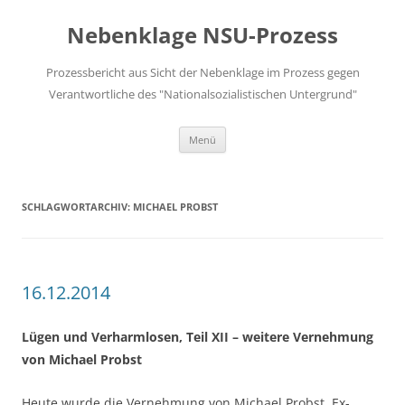
Zum
Inhalt
Nebenklage NSU-Prozess
springen
Prozessbericht aus Sicht der Nebenklage im Prozess gegen
Verantwortliche des "Nationalsozialistischen Untergrund"
Menü
SCHLAGWORTARCHIV:
MICHAEL PROBST
16.12.2014
Lügen und Verharmlosen, Teil XII – weitere Vernehmung
von Michael Probst
Heute wurde die Vernehmung von Michael Probst, Ex-