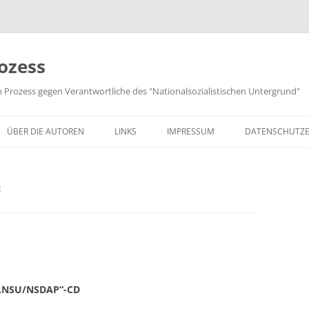
ozess
m Prozess gegen Verantwortliche des "Nationalsozialistischen Untergrund"
ÜBER DIE AUTOREN
LINKS
IMPRESSUM
DATENSCHUTZ
E
 „NSU/NSDAP“-CD