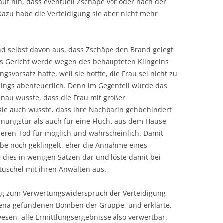
f hin, dass eventuell Zschäpe vor oder nach der
Dazu habe die Verteidigung sie aber nicht mehr
nd selbst davon aus, dass Zschäpe den Brand gelegt
as Gericht werde wegen des behaupteten Klingelns
svorsatz hatte, weil sie hoffte, die Frau sei nicht zu
dings abenteuerlich. Denn im Gegenteil würde das
enau wusste, dass die Frau mit großer
sie auch wusste, dass ihre Nachbarin gehbehindert
nungstür als auch für eine Flucht aus dem Hause
 deren Tod für möglich und wahrscheinlich. Damit
be noch geklingelt, eher die Annahme eines
 dies in wenigen Sätzen dar und löste damit bei
uschel mit ihren Anwälten aus.
ng zum Verwertungswiderspruch der Verteidigung
 Jena gefundenen Bomben der Gruppe, und erklärte,
sen, alle Ermittlungsergebnisse also verwertbar.