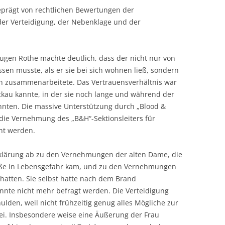
eprägt von rechtlichen Bewertungen der
er Verteidigung, der Nebenklage und der
ugen Rothe machte deutlich, dass der nicht nur von
ssen musste, als er sie bei sich wohnen ließ, sondern
sch zusammenarbeitete. Das Vertrauensverhältnis war
ckau kannte, in der sie noch lange und während der
nten. Die massive Unterstützung durch „Blood &
die Vernehmung des „B&H“-Sektionsleiters für
ht werden.
rklärung ab zu den Vernehmungen der alten Dame, die
aße in Lebensgefahr kam, und zu den Vernehmungen
 hatten. Sie selbst hatte nach dem Brand
nnte nicht mehr befragt werden. Die Verteidigung
ulden, weil nicht frühzeitig genug alles Mögliche zur
. Insbesondere weise eine Äußerung der Frau