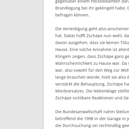
gegenüber einem Polizeibeamten darau
Brandlegung bei ihr geklingelt habe. 
befragen können.
Die Verteidigung geht also anscheine
hat. Dabei hofft Zschäpe nun wohl, d
davon ausgehen, dass sie keinen Tötung
Hause. Eine solche Annahme ist aller
Klingeln zeigen, dass Zschäpe ganz g
Wahrscheinlichkeit zu Hause war. Da 
war, also sowohl für den Weg zur Woh
lange brauchen würde, hielt sie also
verstärkt die Behauptung, Zschäpe ha
Mordvorsatzes. Die Nebenklage stellte
Zschäpe sichtbare Reaktionen und Get
Die Bundesanwaltschaft nahm Stellu
betreffend die 1998 in der Garage in
die Durchsuchung sei rechtmäßig gewe