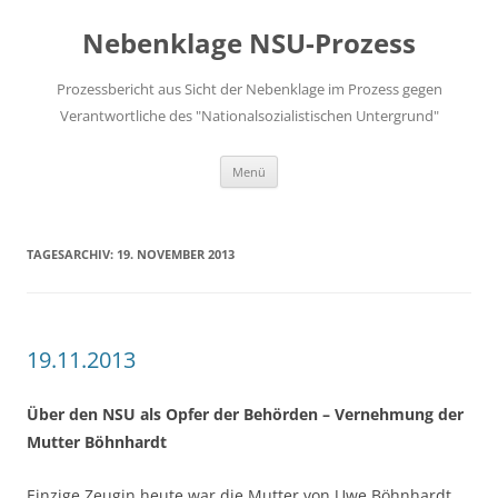
Zum
Inhalt
Nebenklage NSU-Prozess
springen
Prozessbericht aus Sicht der Nebenklage im Prozess gegen
Verantwortliche des "Nationalsozialistischen Untergrund"
Menü
TAGESARCHIV:
19. NOVEMBER 2013
19.11.2013
Über den NSU als Opfer der Behörden – Vernehmung der
Mutter Böhnhardt
Einzige Zeugin heute war die Mutter von Uwe Böhnhardt.