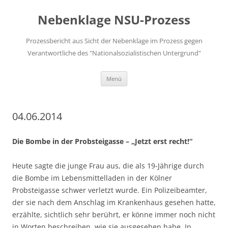
Zum
Inhalt
Nebenklage NSU-Prozess
springen
Prozessbericht aus Sicht der Nebenklage im Prozess gegen
Verantwortliche des "Nationalsozialistischen Untergrund"
Menü
04.06.2014
Die Bombe in der Probsteigasse – „Jetzt erst recht!“
Heute sagte die junge Frau aus, die als 19-Jährige durch
die Bombe im Lebensmittelladen in der Kölner
Probsteigasse schwer verletzt wurde. Ein Polizeibeamter,
der sie nach dem Anschlag im Krankenhaus gesehen hatte,
erzählte, sichtlich sehr berührt, er könne immer noch nicht
in Worten beschreiben, wie sie ausgesehen habe. In