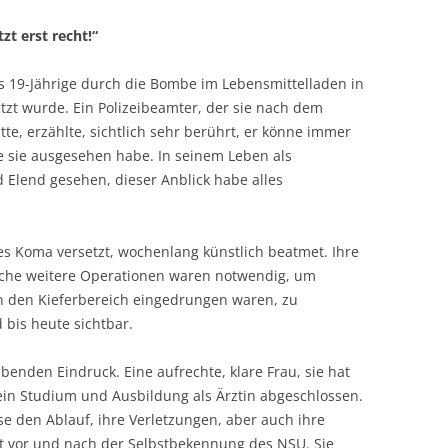
zt erst recht!“
ls 19-Jährige durch die Bombe im Lebensmittelladen in
tzt wurde. Ein Polizeibeamter, der sie nach dem
e, erzählte, sichtlich sehr berührt, er könne immer
e sie ausgesehen habe. In seinem Leben als
 Elend gesehen, dieser Anblick habe alles
es Koma versetzt, wochenlang künstlich beatmet. Ihre
eiche weitere Operationen waren notwendig, um
 in den Kieferbereich eingedrungen waren, zu
 bis heute sichtbar.
ibenden Eindruck. Eine aufrechte, klare Frau, sie hat
ein Studium und Ausbildung als Ärztin abgeschlossen.
ise den Ablauf, ihre Verletzungen, aber auch ihre
 vor und nach der Selbstbekennung des NSU. Sie