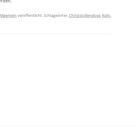
erden.
Allgemein
veröffentlicht. Schlagwörter:
Christstollendose
,
Köln
,