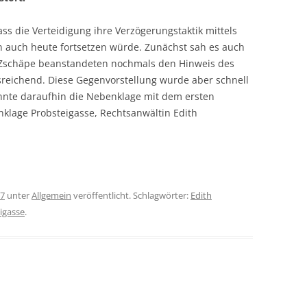
s die Verteidigung ihre Verzögerungstaktik mittels
 auch heute fortsetzen würde. Zunächst sah es auch
r Zschäpe beanstandeten nochmals den Hinweis des
usreichend. Diese Gegenvorstellung wurde aber schnell
onnte daraufhin die Nebenklage mit dem ersten
klage Probsteigasse, Rechtsanwältin Edith
17
unter
Allgemein
veröffentlicht. Schlagwörter:
Edith
igasse
.