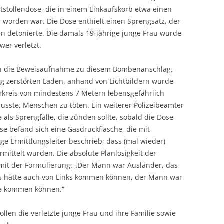
ststollendose, die in einem Einkaufskorb etwa einen
worden war. Die Dose enthielt einen Sprengsatz, der
en detonierte. Die damals 19-jährige junge Frau wurde
er verletzt.
n die Beweisaufnahme zu diesem Bombenanschlag.
lig zerstörten Laden, anhand von Lichtbildern wurde
mkreis von mindestens 7 Metern lebensgefährlich
musste, Menschen zu töten. Ein weiterer Polizeibeamter
als Sprengfalle, die zünden sollte, sobald die Dose
ose befand sich eine Gasdruckflasche, die mit
ge Ermittlungsleiter beschrieb, dass (mal wieder)
rmittelt wurden. Die absolute Planlosigkeit der
 mit der Formulierung: „Der Mann war Ausländer, das
s hätte auch von Links kommen können, der Mann war
ite kommen können.“
len die verletzte junge Frau und ihre Familie sowie