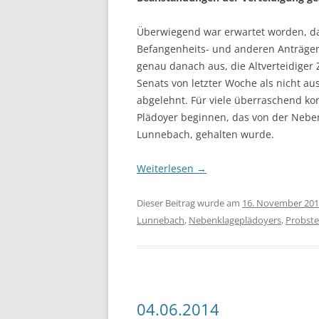
Überwiegend war erwartet worden, das
Befangenheits- und anderen Anträgen
genau danach aus, die Altverteidige
Senats von letzter Woche als nicht a
abgelehnt. Für viele überraschend k
Plädoyer beginnen, das von der Neben
Lunnebach, gehalten wurde.
Weiterlesen
→
Dieser Beitrag wurde am
16. November 20
Lunnebach
,
Nebenklageplädoyers
,
Probste
04.06.2014