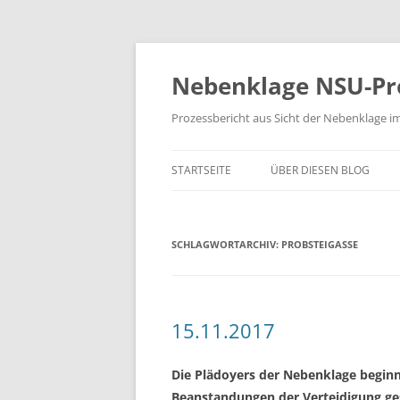
Zum
Inhalt
springen
Nebenklage NSU-Pr
Prozessbericht aus Sicht der Nebenklage i
STARTSEITE
ÜBER DIESEN BLOG
SCHLAGWORTARCHIV:
PROBSTEIGASSE
15.11.2017
Die Plädoyers der Nebenklage beginn
Beanstandungen der Verteidigung ge