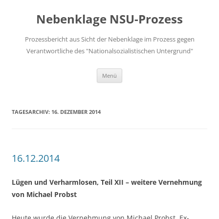
Zum
Inhalt
Nebenklage NSU-Prozess
springen
Prozessbericht aus Sicht der Nebenklage im Prozess gegen
Verantwortliche des "Nationalsozialistischen Untergrund"
Menü
TAGESARCHIV:
16. DEZEMBER 2014
16.12.2014
Lügen und Verharmlosen, Teil XII – weitere Vernehmung
von Michael Probst
Heute wurde die Vernehmung von Michael Probst, Ex-