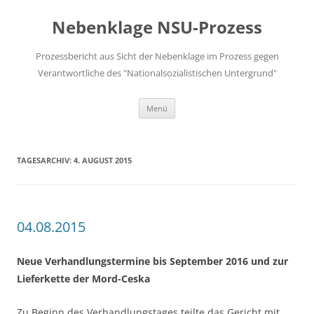
Zum
Inhalt
Nebenklage NSU-Prozess
springen
Prozessbericht aus Sicht der Nebenklage im Prozess gegen
Verantwortliche des "Nationalsozialistischen Untergrund"
Menü
TAGESARCHIV:
4. AUGUST 2015
04.08.2015
Neue Verhandlungstermine bis September 2016 und zur
Lieferkette der Mord-Ceska
Zu Beginn des Verhandlungstages teilte das Gericht mit,