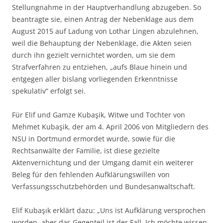
Stellungnahme in der Hauptverhandlung abzugeben. So
beantragte sie, einen Antrag der Nebenklage aus dem
August 2015 auf Ladung von Lothar Lingen abzulehnen,
weil die Behauptung der Nebenklage, die Akten seien
durch ihn gezielt vernichtet worden, um sie dem
Strafverfahren zu entziehen, „aufs Blaue hinein und
entgegen aller bislang vorliegenden Erkenntnisse
spekulativ“ erfolgt sei.
Für Elif und Gamze Kubaşik, Witwe und Tochter von
Mehmet Kubaşik, der am 4. April 2006 von Mitgliedern des
NSU in Dortmund ermordet wurde, sowie für die
Rechtsanwälte der Familie, ist diese gezielte
Aktenvernichtung und der Umgang damit ein weiterer
Beleg für den fehlenden Aufklärungswillen von
Verfassungsschutzbehörden und Bundesanwaltschaft.
Elif Kubaşık erklärt dazu: „Uns ist Aufklärung versprochen
worden, aber das Gegenteil ist der Fall. Ich möchte wissen,