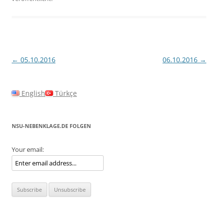
Beitragsnavigation
←
05.10.2016
06.10.2016
→
English
Türkçe
NSU-NEBENKLAGE.DE FOLGEN
Your email: