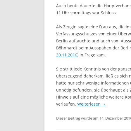
Auch heute dauerte die Hauptverhand
11 Uhr vormittags war Schluss.
Als Zeugin sagte eine Frau aus, die i
Verfassungsschutzes von einer Überw
Berlin auftauchte und auch vom Auss
Böhnhardt beim Ausspähen der Berlin
30.11.2016
) in Frage kam.
Sie stritt jede Kenntnis von der gan
überzeugend daherkam, ließ es sich n
hatte nur sehr wenige Informationen 
unnötig befunden, sie überhaupt als 
Hinweis auf eine mögliche weitere K
verlaufen.
Weiterlesen
→
Dieser Beitrag wurde am
14. Dezember 201