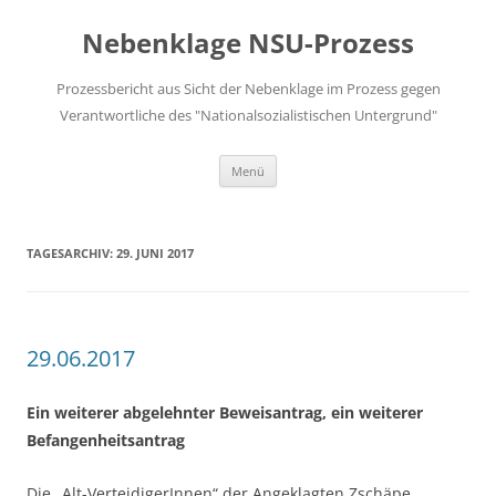
Zum
Inhalt
Nebenklage NSU-Prozess
springen
Prozessbericht aus Sicht der Nebenklage im Prozess gegen
Verantwortliche des "Nationalsozialistischen Untergrund"
Menü
TAGESARCHIV:
29. JUNI 2017
29.06.2017
Ein weiterer abgelehnter Beweisantrag, ein weiterer
Befangenheitsantrag
Die „Alt-VerteidigerInnen“ der Angeklagten Zschäpe